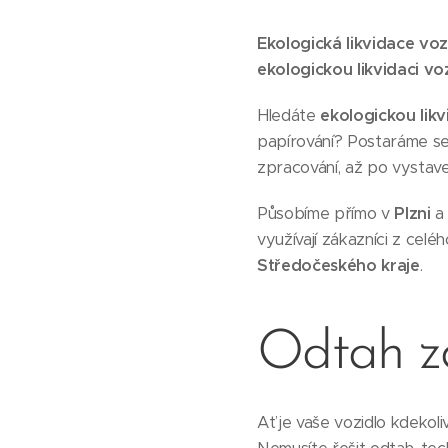
Ekologická likvidace vozi
ekologickou likvidaci voz
Hledáte
ekologickou likv
papírování? Postaráme se
zpracování, až po vystav
Působíme přímo v
Plzni
a 
využívají zákazníci z celé
Středočeského kraje
.
Odtah 
Ať je vaše vozidlo kdekol