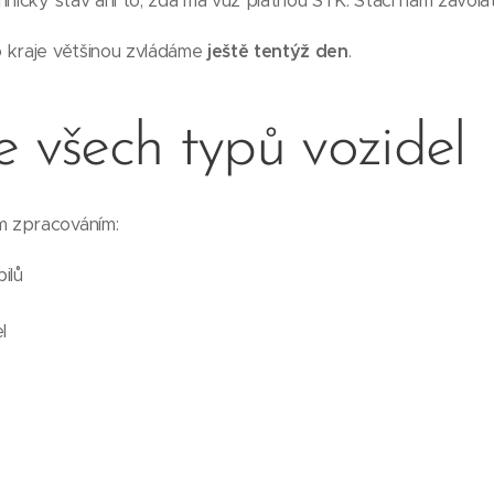
hnický stav ani to, zda má vůz platnou STK. Stačí nám zavolat
 kraje většinou zvládáme
ještě tentýž den
.
e všech typů vozidel
 zpracováním:
ilů
l