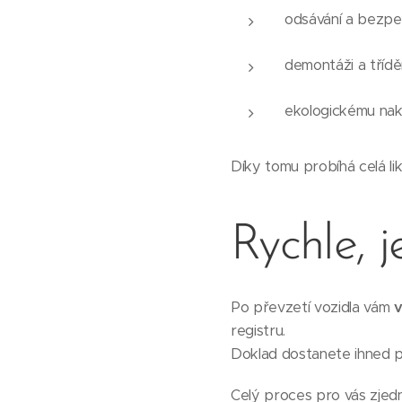
odsávání a bezpe
demontáži a třídě
ekologickému na
Díky tomu probíhá celá lik
Rychle, 
Po převzetí vozidla vám
v
registru.
Doklad dostanete ihned p
Celý proces pro vás zjedn