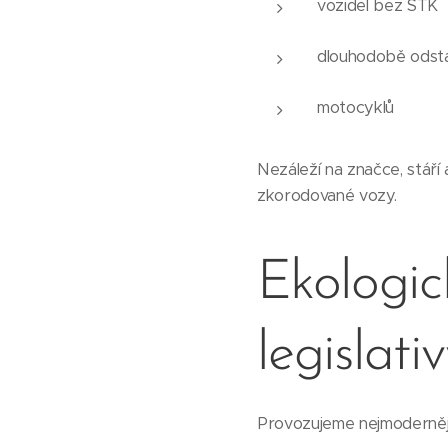
vozidel bez STK
dlouhodobě odsta
motocyklů
Nezáleží na značce, stáří
zkorodované vozy.
Ekologic
legislati
Provozujeme nejmodernějš