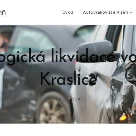
eň
Úvod
Autovrakoviště Plzeň
ogická likvidace vo
Kraslice
22.11.2025