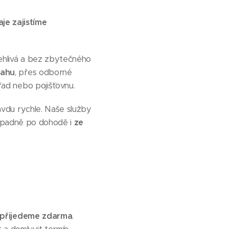
aje zajistíme
lehlivá a bez zbytečného
tahu
, přes odborné
řad nebo pojišťovnu.
avdu rychle. Naše služby
řípadně po dohodě i
ze
přijedeme zdarma
.