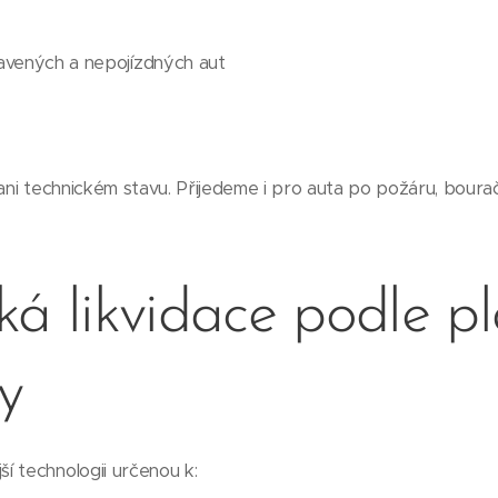
vených a nepojízdných aut
 ani technickém stavu. Přijedeme i pro auta po požáru, boura
ká likvidace podle p
vy
í technologii určenou k: