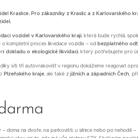
del Kraslice. Pro zákazníky z Kraslic a z Karlovarského kr
idel.
idaci vozidel v Karlovarského kraji
, která bude rychlá, spo
 o kompletní proces likvidace vozidla – od
bezplatného od
ení
dokladu o ekologické likvidaci
, který potřebujete pro ú
díky síti tří autovrakovišť v regionu dokážeme reagovat opr
ho
Plzeňského kraje
, ale také z
jižních a západních Čech
, p
zdarma
iv – doma na dvoře, na parkovišti, u silnice nebo po nehodě –