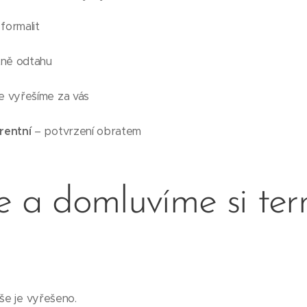
formalit
ně odtahu
e vyřešíme za vás
rentní
– potvrzení obratem
e a domluvíme si ter
vše je vyřešeno.