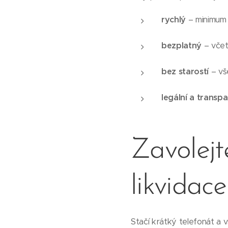
rychlý
– minimum 
bezplatný
– včet
bez starostí
– vš
legální a transpa
Zavolejt
likvidace
Stačí krátký telefonát a 