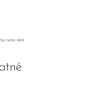
čky nebo silně
latné