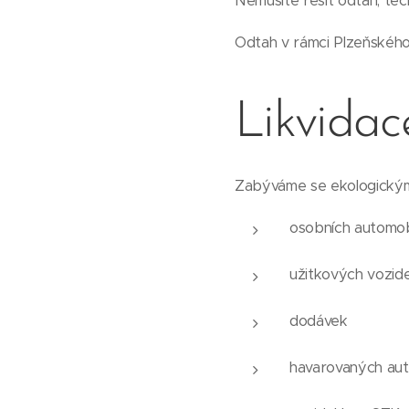
Nemusíte řešit odtah, tec
Odtah v rámci Plzeňského
Likvidac
Zabýváme se ekologickým
osobních automob
užitkových vozide
dodávek
havarovaných aut