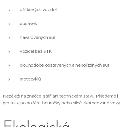
užitkových vozidel
dodávek
havarovaných aut
vozidel bez STK
dlouhodobě odstavených a nepojízdných aut
motocyklů
Nezáleží na značce, stáří ani technickém stavu. Přijedeme i
pro auta po požáru, bouračky nebo silně zkorodované vozy.