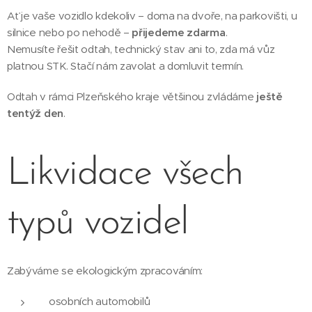
Ať je vaše vozidlo kdekoliv – doma na dvoře, na parkovišti, u
silnice nebo po nehodě –
přijedeme zdarma
.
Nemusíte řešit odtah, technický stav ani to, zda má vůz
platnou STK. Stačí nám zavolat a domluvit termín.
Odtah v rámci Plzeňského kraje většinou zvládáme
ještě
tentýž den
.
Likvidace všech
typů vozidel
Zabýváme se ekologickým zpracováním:
osobních automobilů