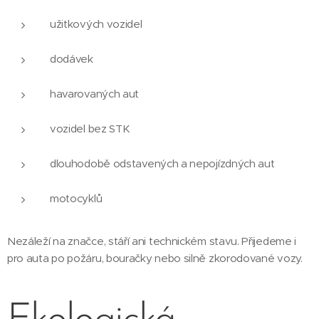
užitkových vozidel
dodávek
havarovaných aut
vozidel bez STK
dlouhodobě odstavených a nepojízdných aut
motocyklů
Nezáleží na značce, stáří ani technickém stavu. Přijedeme i
pro auta po požáru, bouračky nebo silně zkorodované vozy.