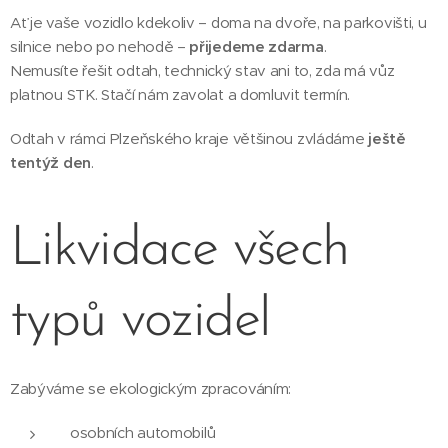
Ať je vaše vozidlo kdekoliv – doma na dvoře, na parkovišti, u
silnice nebo po nehodě –
přijedeme zdarma
.
Nemusíte řešit odtah, technický stav ani to, zda má vůz
platnou STK. Stačí nám zavolat a domluvit termín.
Odtah v rámci Plzeňského kraje většinou zvládáme
ještě
tentýž den
.
Likvidace všech
typů vozidel
Zabýváme se ekologickým zpracováním:
osobních automobilů