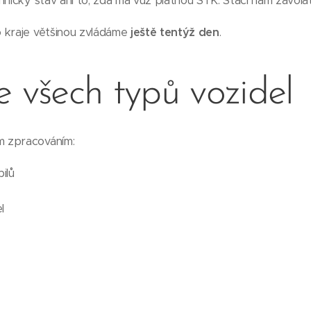
hnický stav ani to, zda má vůz platnou STK. Stačí nám zavolat
 kraje většinou zvládáme
ještě tentýž den
.
e všech typů vozidel
 zpracováním:
ilů
l