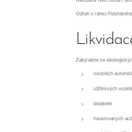
Nemusíte řešit odtah, tec
Odtah v rámci Plzeňského
Likvidac
Zabýváme se ekologickým
osobních automob
užitkových vozide
dodávek
havarovaných aut