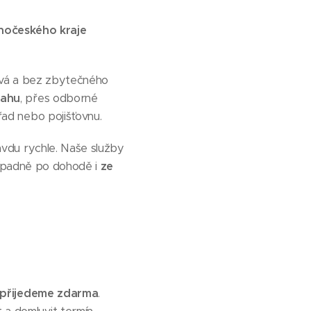
ihočeského kraje
livá a bez zbytečného
tahu
, přes odborné
řad nebo pojišťovnu.
avdu rychle. Naše služby
řípadně po dohodě i
ze
přijedeme zdarma
.