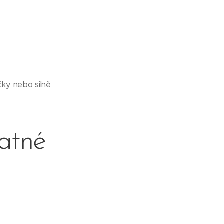
čky nebo silně
latné