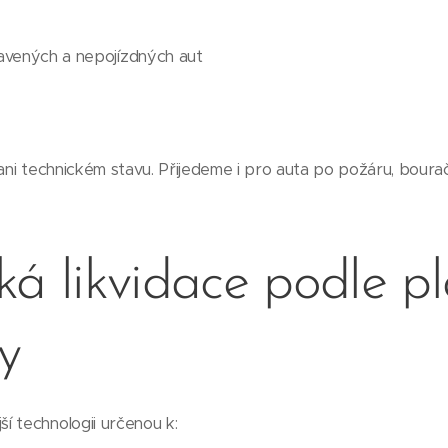
vených a nepojízdných aut
 ani technickém stavu. Přijedeme i pro auta po požáru, boura
ká likvidace podle p
vy
í technologii určenou k: