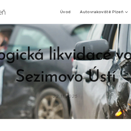
eň
Úvod
Autovrakoviště Plzeň
ogická likvidace vo
Sezimovo Ústí
22.11.2025