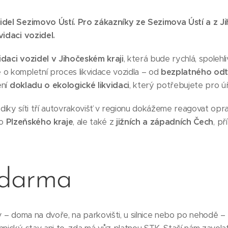
idel Sezimovo Ústí. Pro zákazníky ze Sezimova Ústí a z J
vidaci vozidel.
idaci vozidel v Jihočeském kraji
, která bude rychlá, spoleh
 o kompletní proces likvidace vozidla – od
bezplatného od
ení
dokladu o ekologické likvidaci
, který potřebujete pro ú
díky síti tří autovrakovišť v regionu dokážeme reagovat opr
ho
Plzeňského kraje
, ale také z
jižních a západních Čech
, p
zdarma
iv – doma na dvoře, na parkovišti, u silnice nebo po nehodě –