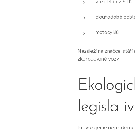
vozidel bez STK
dlouhodobě odsta
motocyklů
Nezáleží na značce, stáří
zkorodované vozy.
Ekologic
legislati
Provozujeme nejmodernějš