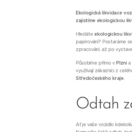
Ekologická likvidace voz
zajistíme ekologickou lik
Hledáte
ekologickou likv
papírování? Postaráme se
zpracování, až po vystav
Působíme přímo v
Plzni
a 
využívají zákazníci z celé
Středočeského kraje
.
Odtah 
Ať je vaše vozidlo kdekol