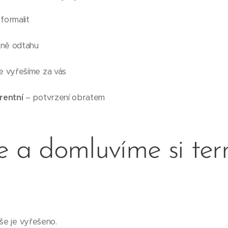
formalit
ně odtahu
e vyřešíme za vás
rentní
– potvrzení obratem
e a domluvíme si ter
vše je vyřešeno.