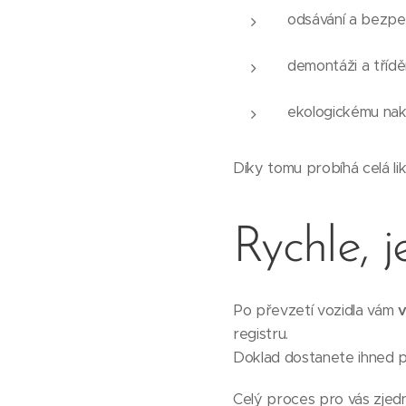
odsávání a bezpe
demontáži a třídě
ekologickému na
Díky tomu probíhá celá lik
Rychle, 
Po převzetí vozidla vám
v
registru.
Doklad dostanete ihned p
Celý proces pro vás zjedn