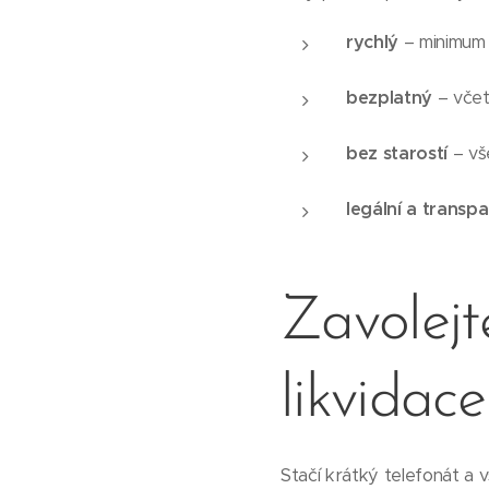
rychlý
– minimum 
bezplatný
– včet
bez starostí
– vš
legální a transpa
Zavolejt
likvidace
Stačí krátký telefonát a 