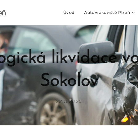
eň
Úvod
Autovrakoviště Plzeň
ogická likvidace vo
Sokolov
22.11.2025