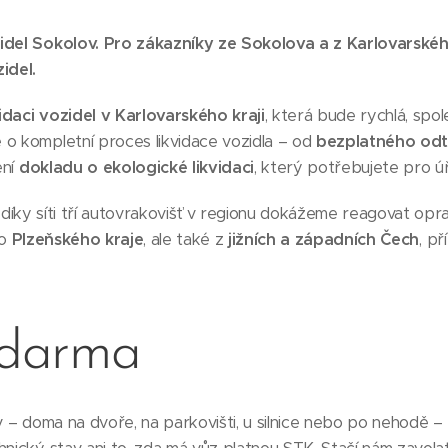
idel Sokolov. Pro zákazníky ze Sokolova a z Karlovarského
idel.
idaci vozidel v Karlovarského kraji
, která bude rychlá, spo
 o kompletní proces likvidace vozidla – od
bezplatného od
ení
dokladu o ekologické likvidaci
, který potřebujete pro ú
díky síti tří autovrakovišť v regionu dokážeme reagovat opr
ho
Plzeňského kraje
, ale také z
jižních a západních Čech
, p
zdarma
iv – doma na dvoře, na parkovišti, u silnice nebo po nehodě –