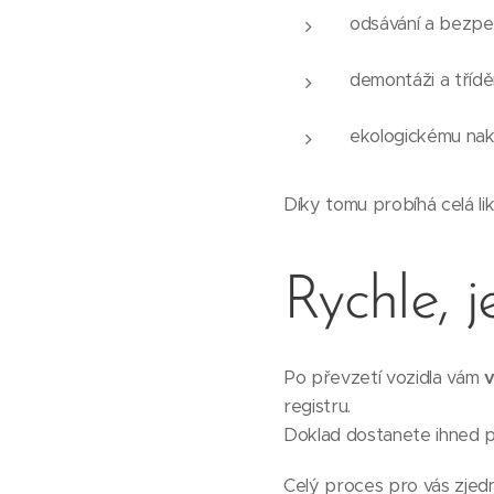
odsávání a bezpe
demontáži a třídě
ekologickému na
Díky tomu probíhá celá lik
Rychle, 
Po převzetí vozidla vám
v
registru.
Doklad dostanete ihned p
Celý proces pro vás zjedn