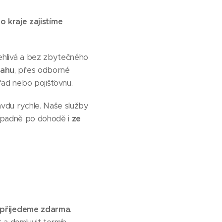
 kraje zajistíme
lehlivá a bez zbytečného
tahu
, přes odborné
řad nebo pojišťovnu.
avdu rychle. Naše služby
řípadně po dohodě i
ze
přijedeme zdarma
.