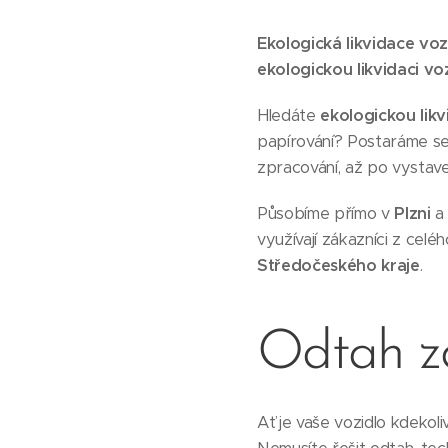
Ekologická likvidace voz
ekologickou likvidaci voz
Hledáte
ekologickou likv
papírování? Postaráme se
zpracování, až po vystav
Působíme přímo v
Plzni
a 
využívají zákazníci z celé
Středočeského kraje
.
Odtah 
Ať je vaše vozidlo kdekol