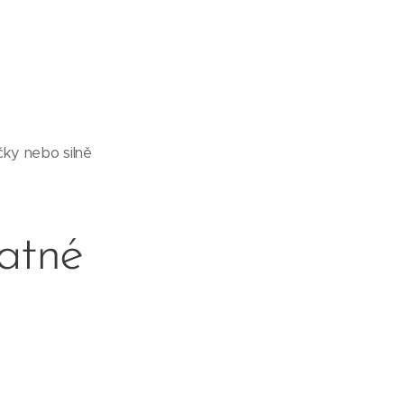
čky nebo silně
latné