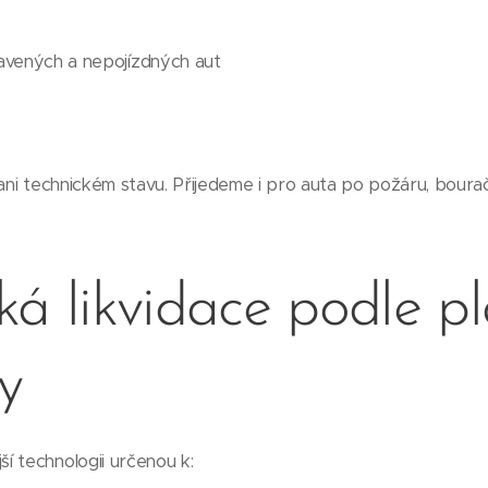
vených a nepojízdných aut
 ani technickém stavu. Přijedeme i pro auta po požáru, boura
ká likvidace podle p
vy
í technologii určenou k: