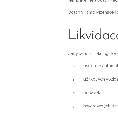
Nemusíte řešit odtah, tec
Odtah v rámci Plzeňského
Likvidac
Zabýváme se ekologickým
osobních automob
užitkových vozide
dodávek
havarovaných aut