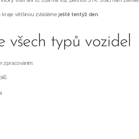
hnický stav ani to, zda má vůz platnou STK. Stačí nám zavolat
 kraje většinou zvládáme
ještě tentýž den
.
e všech typů vozidel
 zpracováním:
ilů
l