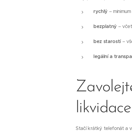
rychlý
– minimum 
bezplatný
– včet
bez starostí
– vš
legální a transpa
Zavolejt
likvidace
Stačí krátký telefonát a 