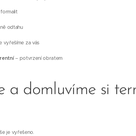
formalit
ně odtahu
e vyřešíme za vás
rentní
– potvrzení obratem
e a domluvíme si ter
vše je vyřešeno.