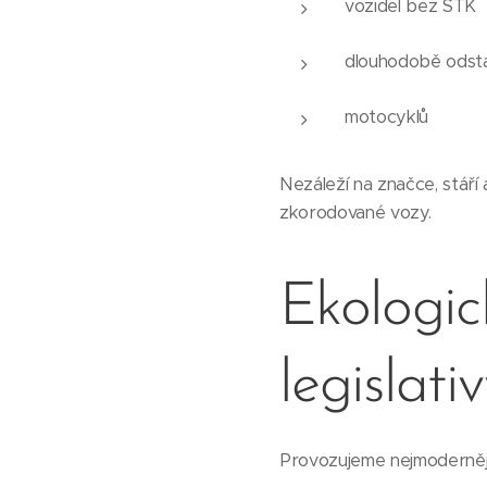
vozidel bez STK
dlouhodobě odsta
motocyklů
Nezáleží na značce, stáří
zkorodované vozy.
Ekologic
legislati
Provozujeme nejmodernějš