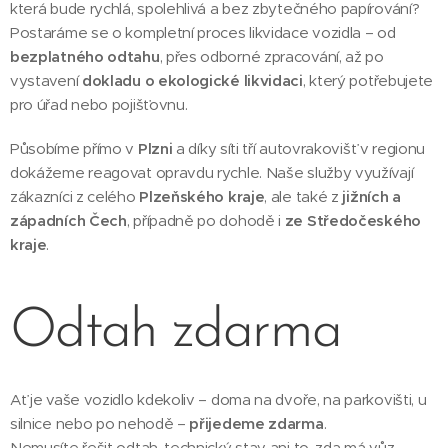
která bude rychlá, spolehlivá a bez zbytečného papírování?
Postaráme se o kompletní proces likvidace vozidla – od
bezplatného odtahu
, přes odborné zpracování, až po
vystavení
dokladu o ekologické likvidaci
, který potřebujete
pro úřad nebo pojišťovnu.
Působíme přímo v
Plzni
a díky síti tří autovrakovišť v regionu
dokážeme reagovat opravdu rychle. Naše služby využívají
zákazníci z celého
Plzeňského kraje
, ale také z
jižních a
západních Čech
, případně po dohodě i
ze Středočeského
kraje
.
Odtah zdarma
Ať je vaše vozidlo kdekoliv – doma na dvoře, na parkovišti, u
silnice nebo po nehodě –
přijedeme zdarma
.
Nemusíte řešit odtah, technický stav ani to, zda má vůz