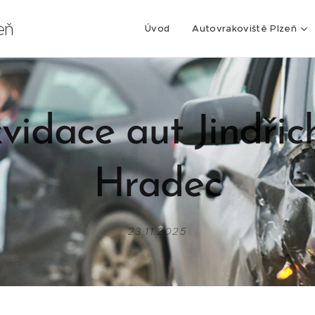
eň
Úvod
Autovrakoviště Plzeň
kvidace aut Jindřic
Hradec
23.11.2025