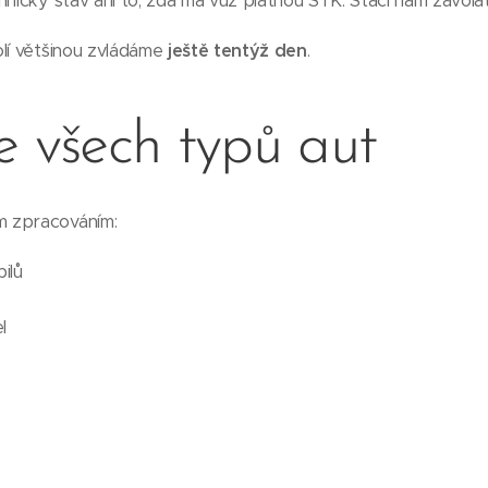
hnický stav ani to, zda má vůz platnou STK. Stačí nám zavolat
olí většinou zvládáme
ještě tentýž den
.
e všech typů aut
 zpracováním:
ilů
l