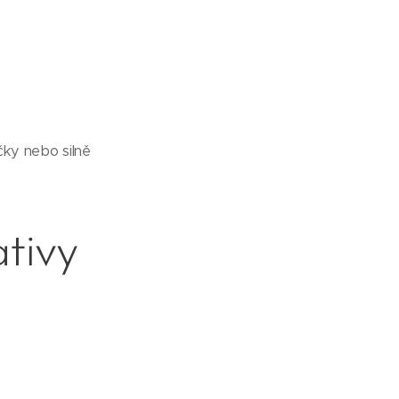
čky nebo silně
ativy