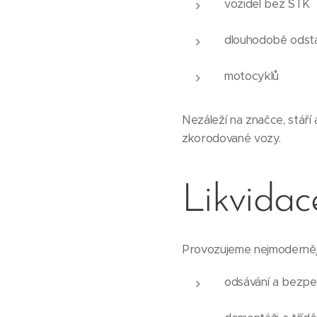
vozidel bez STK
dlouhodobě odsta
motocyklů
Nezáleží na značce, stáří
zkorodované vozy.
Likvidac
Provozujeme nejmodernějš
odsávání a bezpe