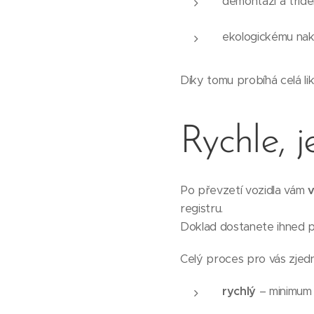
demontáži a třídě
ekologickému na
Díky tomu probíhá celá lik
Rychle, 
Po převzetí vozidla vám
v
registru.
Doklad dostanete ihned p
Celý proces pro vás zjedn
rychlý
– minimum 