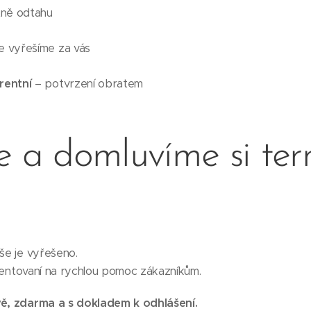
ně odtahu
e vyřešíme za vás
rentní
– potvrzení obratem
e a domluvíme si ter
vše je vyřešeno.
orientovaní na rychlou pomoc zákazníkům.
vě, zdarma a s dokladem k odhlášení.