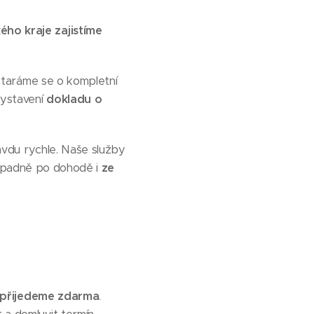
ého kraje zajistíme
staráme se o kompletní
vystavení
dokladu o
avdu rychle. Naše služby
řípadně po dohodě i
ze
přijedeme zdarma
.