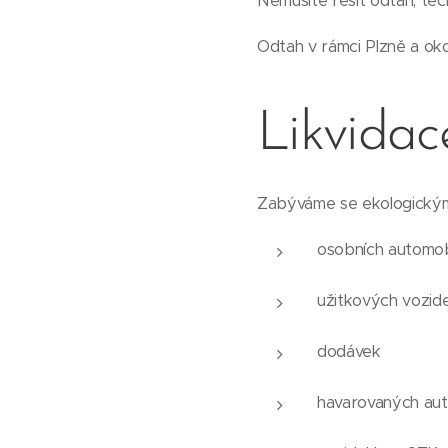
Nemusíte řešit odtah, tec
Odtah v rámci Plzně a ok
Likvidac
Zabýváme se ekologickým
osobních automob
užitkových vozide
dodávek
havarovaných aut