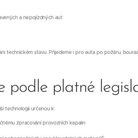
vených a nepojízdných aut
 ani technickém stavu. Přijedeme i pro auta po požáru, boura
e podle platné legisl
í technologii určenou k:
čnému zpracování provozních kapalin