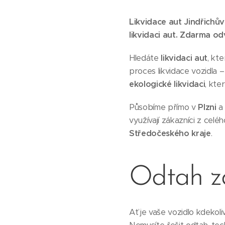
Likvidace aut Jindřichů
likvidaci aut.
Zdarma odv
Hledáte
likvidaci aut
, kt
proces likvidace vozidla 
ekologické likvidaci
, kte
Působíme přímo v
Plzni
a 
využívají zákazníci z celé
Středočeského kraje
.
Odtah 
Ať je vaše vozidlo kdekol