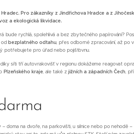
v Hradec. Pro zákazníky z Jindřichova Hradce
a z Jihočesk
oz a ekologická likvidace.
erá bude rychlá, spolehlivá a bez zbytečného papírování? Po
– od
bezplatného odtahu
, přes odborné zpracování, až po 
rý potřebujete pro úřad nebo pojišťovnu.
díky síti tří autovrakovišť v regionu dokážeme reagovat opr
ho
Plzeňského kraje
, ale také z
jižních a západních Čech
, p
zdarma
iv – doma na dvoře, na parkovišti, u silnice nebo po nehodě –