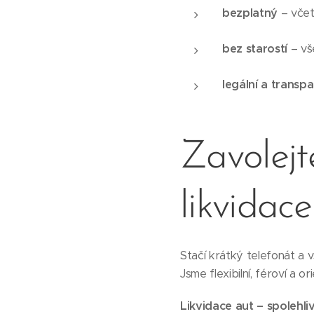
bezplatný
– včet
bez starostí
– vš
legální a transpa
Zavolejt
likvidace
Stačí krátký telefonát a 
Jsme flexibilní, féroví a 
Likvidace aut – spolehli