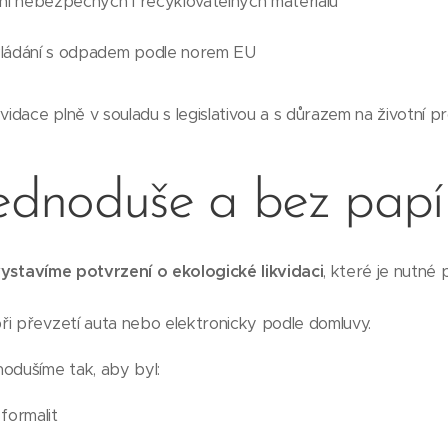
ní nebezpečných i recyklovatelných materiálů
kládání s odpadem podle norem EU
vidace plně v souladu s legislativou a s důrazem na životní pr
jednoduše a bez papí
ystavíme potvrzení o ekologické likvidaci
, které je nutné 
ři převzetí auta nebo elektronicky podle domluvy.
odušíme tak, aby byl:
formalit