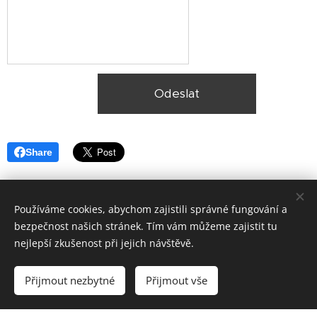
Odeslat
Share
Používáme cookies, abychom zajistili správné fungování a
bezpečnost našich stránek. Tím vám můžeme zajistit tu
nejlepší zkušenost při jejich návštěvě.
© 2025, Ekologická likvidace vozidel Plzeň,
Lokality
Přijmout nezbytné
Přijmout vše
Vytvořeno službou
Webnode
Cookies