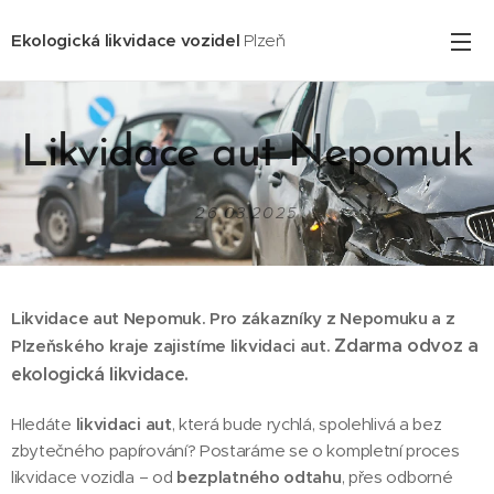
Ekologická likvidace vozidel
Plzeň
Likvidace aut Nepomuk
26.03.2025
Likvidace aut Nepomuk. Pro zákazníky z Nepomuku
a z
Zdarma odvoz a
Plzeňského kraje zajistíme likvidaci aut.
ekologická likvidace.
Hledáte
likvidaci aut
, která bude rychlá, spolehlivá a bez
zbytečného papírování? Postaráme se o kompletní proces
likvidace vozidla – od
bezplatného odtahu
, přes odborné