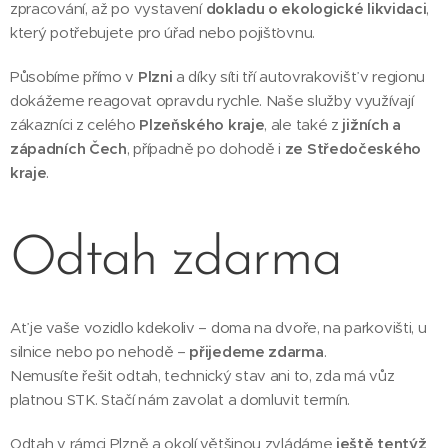
zpracování, až po vystavení
dokladu o ekologické likvidaci
,
který potřebujete pro úřad nebo pojišťovnu.
Působíme přímo v
Plzni
a díky síti tří autovrakovišť v regionu
dokážeme reagovat opravdu rychle. Naše služby využívají
zákazníci z celého
Plzeňského kraje
, ale také z
jižních a
západních Čech
, případně po dohodě i
ze Středočeského
kraje
.
Odtah zdarma
Ať je vaše vozidlo kdekoliv – doma na dvoře, na parkovišti, u
silnice nebo po nehodě –
přijedeme zdarma
.
Nemusíte řešit odtah, technický stav ani to, zda má vůz
platnou STK. Stačí nám zavolat a domluvit termín.
Odtah v rámci Plzně a okolí většinou zvládáme
ještě tentýž