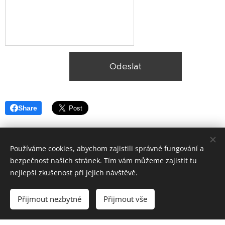
Odeslat
Share
Používáme cookies, abychom zajistili správné fungování a
bezpečnost našich stránek. Tím vám můžeme zajistit tu
nejlepší zkušenost při jejich návštěvě.
© 2025, Ekologická likvidace vozidel Plzeň,
Lokality
Přijmout nezbytné
Přijmout vše
Vytvořeno službou
Webnode
Cookies