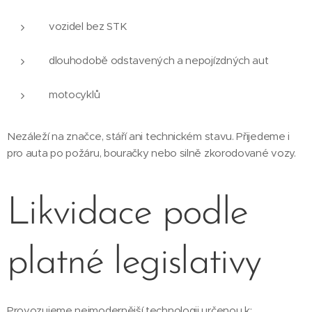
vozidel bez STK
dlouhodobě odstavených a nepojízdných aut
motocyklů
Nezáleží na značce, stáří ani technickém stavu. Přijedeme i
pro auta po požáru, bouračky nebo silně zkorodované vozy.
Likvidace podle
platné legislativy
Provozujeme nejmodernější technologii určenou k: