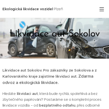
Ekologická likvidace vozidel
Plzeň
Likvidace aut Sokolov
23.11.2025
Likvidace aut Sokolov. Pro zákazníky ze Sokolova
a z
Zdarma
Karlovarského kraje zajistíme likvidaci aut.
odvoz a ekologická likvidace.
Hledáte
likvidaci aut
, která bude rychlá, spolehlivá a bez
zbytečného papírování? Postaráme se o kompletní proces
likvidace vozidla – od
bezplatného odtahu
, přes odborné