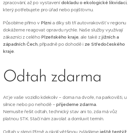
zpracování, až po vystavení
dokladu o ekologické likvidaci
,
který potřebujete pro úřad nebo pojišťovnu.
Působíme přímo v
Plzni
a díky síti tří autovrakovišť v regionu
dokážeme reagovat opravdu rychle. Naše služby využívají
zákazníci z celého
Plzeňského kraje
, ale také z
jižních a
západních Čech
, případně po dohodě i
ze Středočeského
kraje
.
Odtah zdarma
Ať je vaše vozidlo kdekoliv – doma na dvoře, na parkovišti, u
silnice nebo po nehodě –
přijedeme zdarma
.
Nemusíte řešit odtah, technický stav ani to, zda má vůz
platnou STK. Stačí nám zavolat a domluvit termín.
Odtah v rámci Plzně a okolí většinou zvládáme
ještě tentýž