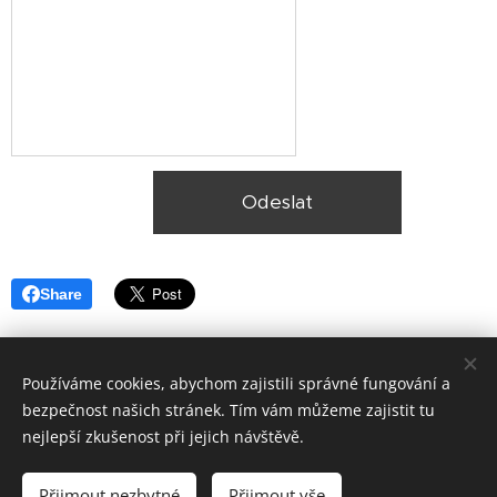
Odeslat
Share
Používáme cookies, abychom zajistili správné fungování a
bezpečnost našich stránek. Tím vám můžeme zajistit tu
nejlepší zkušenost při jejich návštěvě.
© 2025, Ekologická likvidace vozidel Plzeň,
Lokality
Přijmout nezbytné
Přijmout vše