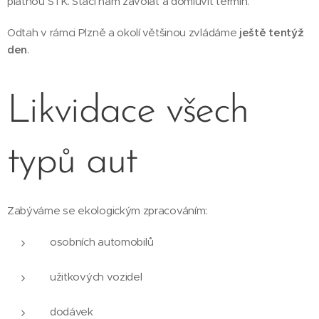
platnou STK. Stačí nám zavolat a domluvit termín.
Odtah v rámci Plzně a okolí většinou zvládáme
ještě tentýž
den
.
Likvidace všech
typů aut
Zabýváme se ekologickým zpracováním:
osobních automobilů
užitkových vozidel
dodávek