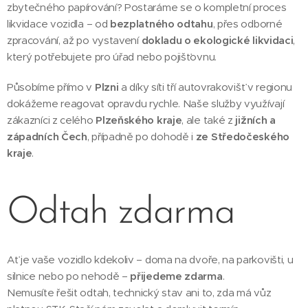
zbytečného papírování? Postaráme se o kompletní proces
likvidace vozidla – od
bezplatného odtahu
, přes odborné
zpracování, až po vystavení
dokladu o ekologické likvidaci
,
který potřebujete pro úřad nebo pojišťovnu.
Působíme přímo v
Plzni
a díky síti tří autovrakovišť v regionu
dokážeme reagovat opravdu rychle. Naše služby využívají
zákazníci z celého
Plzeňského kraje
, ale také z
jižních a
západních Čech
, případně po dohodě i
ze Středočeského
kraje
.
Odtah zdarma
Ať je vaše vozidlo kdekoliv – doma na dvoře, na parkovišti, u
silnice nebo po nehodě –
přijedeme zdarma
.
Nemusíte řešit odtah, technický stav ani to, zda má vůz