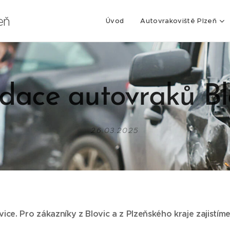
eň
Úvod
Autovrakoviště Plzeň
idace autovraků Bl
26.03.2025
vice. Pro zákazníky z Blovic
a z Plzeňského kraje zajistíme