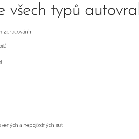
e všech typů autovra
 zpracováním:
ilů
l
vených a nepojízdných aut