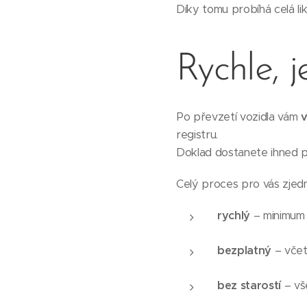
Díky tomu probíhá celá lik
Rychle, 
Po převzetí vozidla vám
v
registru.
Doklad dostanete ihned p
Celý proces pro vás zjedn
rychlý
– minimum 
bezplatný
– včet
bez starostí
– vš