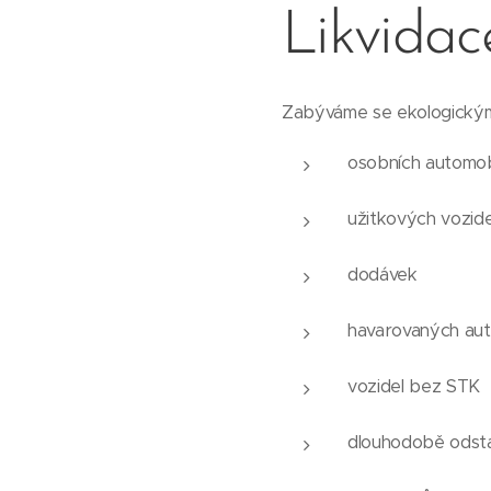
Likvidac
Zabýváme se ekologickým
osobních automob
užitkových vozide
dodávek
havarovaných aut
vozidel bez STK
dlouhodobě odsta