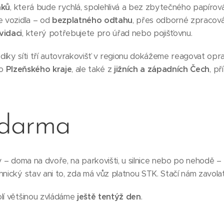
aků
, která bude rychlá, spolehlivá a bez zbytečného papíro
e vozidla – od
bezplatného odtahu
, přes odborné zpracová
vidaci
, který potřebujete pro úřad nebo pojišťovnu.
díky síti tří autovrakovišť v regionu dokážeme reagovat opr
ho
Plzeňského kraje
, ale také z
jižních a západních Čech
, p
zdarma
iv – doma na dvoře, na parkovišti, u silnice nebo po nehodě –
hnický stav ani to, zda má vůz platnou STK. Stačí nám zavolat
olí většinou zvládáme
ještě tentýž den
.