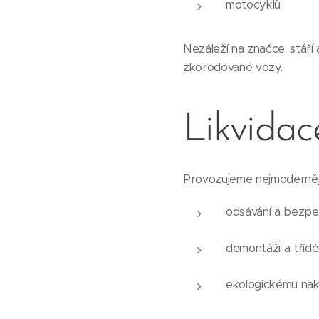
motocyklů
Nezáleží na značce, stáří
zkorodované vozy.
Likvidac
Provozujeme nejmodernějš
odsávání a bezpe
demontáži a třídě
ekologickému na