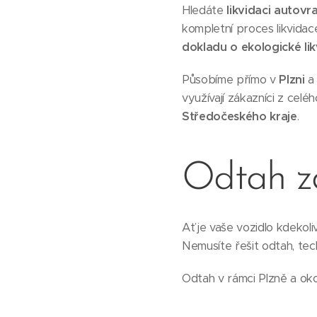
Hledáte
likvidaci autovr
kompletní proces likvidac
dokladu o ekologické lik
Působíme přímo v
Plzni
a 
využívají zákazníci z celé
Středočeského kraje
.
Odtah 
Ať je vaše vozidlo kdekol
Nemusíte řešit odtah, tec
Odtah v rámci Plzně a ok