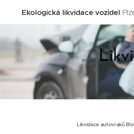
Ekologická likvidace vozidel
Plz
Likv
Likvidace autovraků Blo