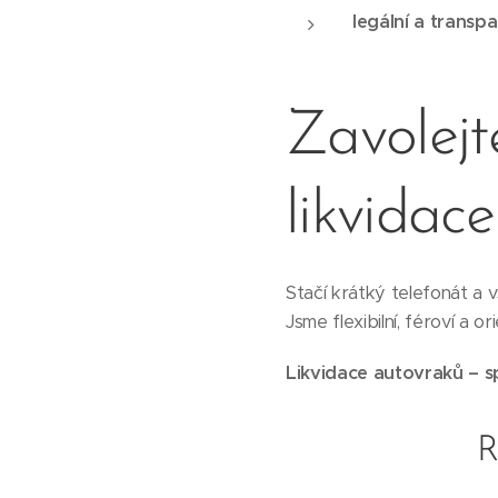
legální a transpa
Zavolejt
likvidace
Stačí krátký telefonát a 
Jsme flexibilní, féroví a 
Likvidace autovraků – s
R