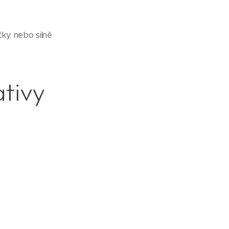
čky nebo silně
ativy