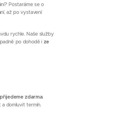
vání? Postaráme se o
ní, až po vystavení
avdu rychle. Naše služby
řípadně po dohodě i
ze
přijedeme zdarma
.
 a domluvit termín.