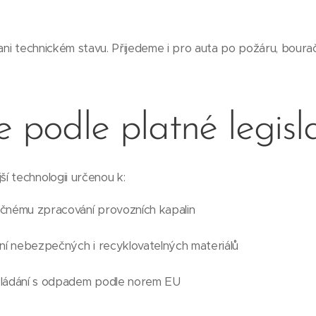
 ani technickém stavu. Přijedeme i pro auta po požáru, boura
e podle platné legisl
í technologii určenou k:
čnému zpracování provozních kapalin
ní nebezpečných i recyklovatelných materiálů
kládání s odpadem podle norem EU