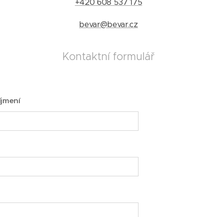
+420 608 537 175
bevar@bevar.cz
Kontaktní formulář
íjmení