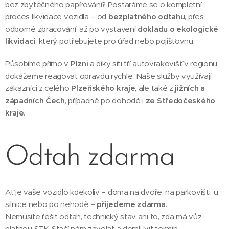
bez zbytečného papírování? Postaráme se o kompletní
proces likvidace vozidla – od
bezplatného odtahu
, přes
odborné zpracování, až po vystavení
dokladu o ekologické
likvidaci
, který potřebujete pro úřad nebo pojišťovnu.
Působíme přímo v
Plzni
a díky síti tří autovrakovišť v regionu
dokážeme reagovat opravdu rychle. Naše služby využívají
zákazníci z celého
Plzeňského kraje
, ale také z
jižních a
západních Čech
, případně po dohodě i
ze Středočeského
kraje
.
Odtah zdarma
Ať je vaše vozidlo kdekoliv – doma na dvoře, na parkovišti, u
silnice nebo po nehodě –
přijedeme zdarma
.
Nemusíte řešit odtah, technický stav ani to, zda má vůz
platnou STK. Stačí nám zavolat a domluvit termín.