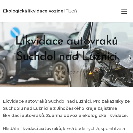
Ekologická likvidace vozidel
Plzeň
Likvidace autovraků
Suchdol nad Lužnicí
23.11.2025
Likvidace autovraků Suchdol nad Lužnicí. Pro zákazníky ze
Suchdolu nad Lužnicí
a z Jihočeského kraje zajistíme
likvidaci autovraků. Zdarma odvoz a ekologická likvidace.
Hledáte
likvidaci autovraků
, která bude rychlá, spolehlivá a