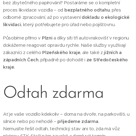
bez zbytečného papírování? Postaráme se o kompletní
proces likvidace vozidla – od
bezplatného odtahu
, přes
odborné zpracování, až po vystavení
dokladu o ekologické
likvidaci
, který potřebujete pro úřad nebo pojišťovnu.
Působíme přímo v
Plzni
a díky síti tří autovrakovišť v regionu
dokážeme reagovat opravdu rychle. Naše služby využívají
zákazníci z celého
Plzeňského kraje
, ale také z
jižních a
západních Čech
, případně po dohodě i
ze Středočeského
kraje
.
Odtah zdarma
Ať je vaše vozidlo kdekoliv – doma na dvoře, na parkovišti, u
silnice nebo po nehodě –
přijedeme zdarma
.
Nemusíte řešit odtah, technický stav ani to, zda má vůz
platnou STK. Stačí nám zavolat a domluvit termín.