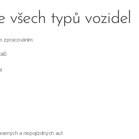
e všech typů vozidel
 zpracováním:
ilů
l
vených a nepojízdných aut