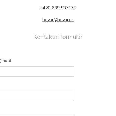
+420 608 537 175
bevar@bevar.cz
Kontaktní formulář
íjmení