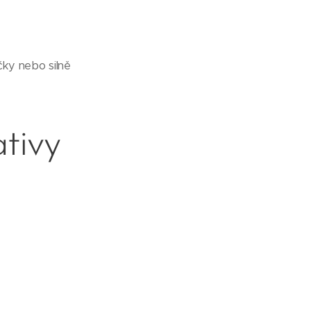
čky nebo silně
ativy