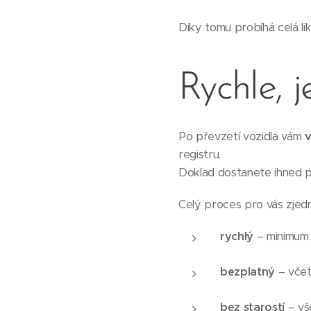
Díky tomu probíhá celá lik
Rychle, 
Po převzetí vozidla vám
v
registru.
Doklad dostanete ihned p
Celý proces pro vás zjedn
rychlý
– minimum 
bezplatný
– včet
bez starostí
– vš