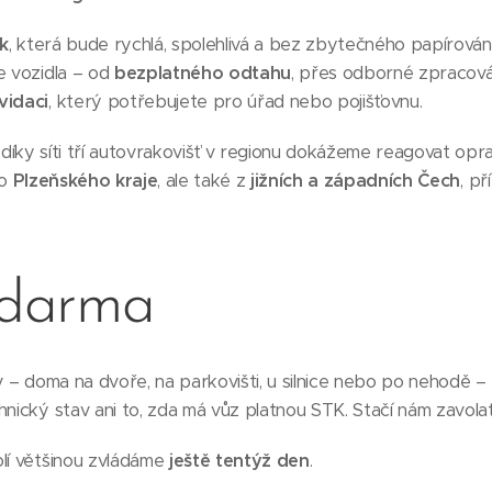
k
, která bude rychlá, spolehlivá a bez zbytečného papírová
e vozidla – od
bezplatného odtahu
, přes odborné zpracová
vidaci
, který potřebujete pro úřad nebo pojišťovnu.
díky síti tří autovrakovišť v regionu dokážeme reagovat opr
ho
Plzeňského kraje
, ale také z
jižních a západních Čech
, p
zdarma
iv – doma na dvoře, na parkovišti, u silnice nebo po nehodě –
hnický stav ani to, zda má vůz platnou STK. Stačí nám zavolat
olí většinou zvládáme
ještě tentýž den
.