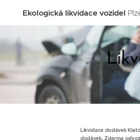
Ekologická likvidace vozidel
Plz
Likv
Likvidace dodávek Klato
dodávek.
Zdarma odvoz 