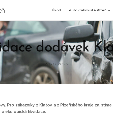
eň
Úvod
Autovrakoviště Plzeň
idace dodávek Kl
28.03.2025
vy. Pro zákazníky z Klatov
a z Plzeňského kraje zajistíme 
a ekologická likvidace.