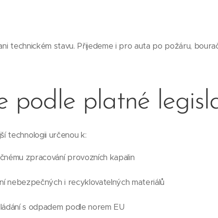
 ani technickém stavu. Přijedeme i pro auta po požáru, boura
e podle platné legisl
í technologii určenou k:
čnému zpracování provozních kapalin
ní nebezpečných i recyklovatelných materiálů
kládání s odpadem podle norem EU