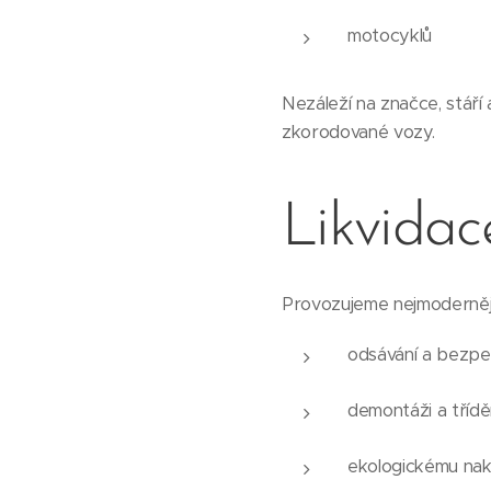
motocyklů
Nezáleží na značce, stáří
zkorodované vozy.
Likvidac
Provozujeme nejmodernějš
odsávání a bezpe
demontáži a třídě
ekologickému na