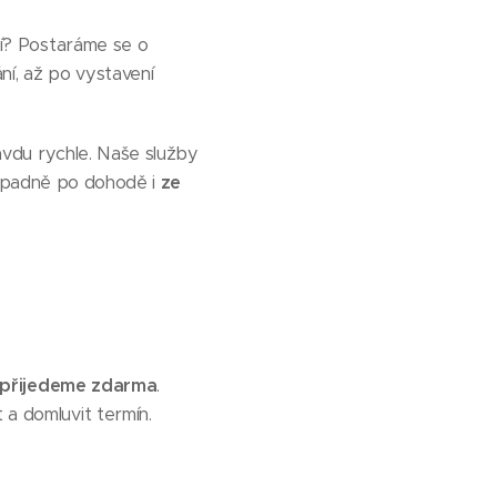
ní? Postaráme se o
ní, až po vystavení
avdu rychle. Naše služby
řípadně po dohodě i
ze
přijedeme zdarma
.
 a domluvit termín.