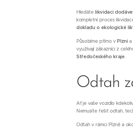
Hledáte
likvidaci dodáve
kompletní proces likvidac
dokladu o ekologické lik
Působíme přímo v
Plzni
a 
využívají zákazníci z celé
Středočeského kraje
.
Odtah 
Ať je vaše vozidlo kdekol
Nemusíte řešit odtah, tec
Odtah v rámci Plzně a ok