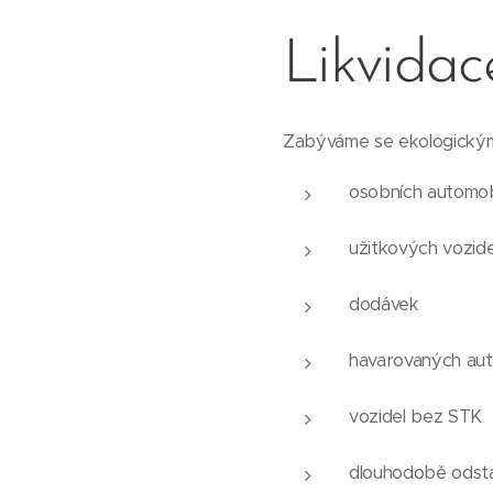
Likvidac
Zabýváme se ekologickým
osobních automob
užitkových vozide
dodávek
havarovaných aut
vozidel bez STK
dlouhodobě odsta