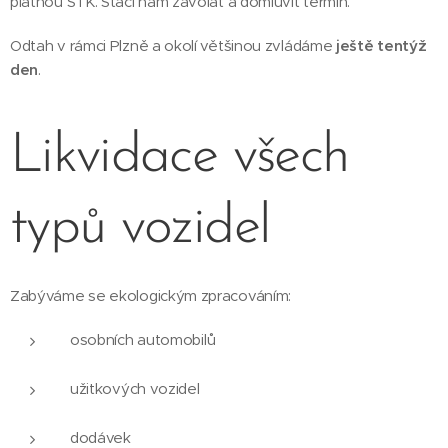
platnou STK. Stačí nám zavolat a domluvit termín.
Odtah v rámci Plzně a okolí většinou zvládáme
ještě tentýž
den
.
Likvidace všech
typů vozidel
Zabýváme se ekologickým zpracováním:
osobních automobilů
užitkových vozidel
dodávek