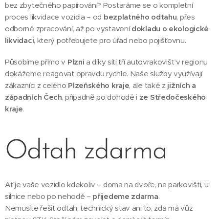
bez zbytečného papírování? Postaráme se o kompletní
proces likvidace vozidla – od
bezplatného odtahu
, přes
odborné zpracování, až po vystavení
dokladu o ekologické
likvidaci
, který potřebujete pro úřad nebo pojišťovnu.
Působíme přímo v
Plzni
a díky síti tří autovrakovišť v regionu
dokážeme reagovat opravdu rychle. Naše služby využívají
zákazníci z celého
Plzeňského kraje
, ale také z
jižních a
západních Čech
, případně po dohodě i
ze Středočeského
kraje
.
Odtah zdarma
Ať je vaše vozidlo kdekoliv – doma na dvoře, na parkovišti, u
silnice nebo po nehodě –
přijedeme zdarma
.
Nemusíte řešit odtah, technický stav ani to, zda má vůz