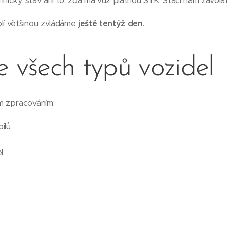
hnický stav ani to, zda má vůz platnou STK. Stačí nám zavolat
olí většinou zvládáme
ještě tentýž den
.
e všech typů vozidel
 zpracováním:
ilů
l