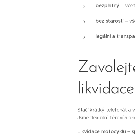
bezplatný
– včet
bez starostí
– vš
legální a transpa
Zavolejt
likvidace
Stačí krátký telefonát a 
Jsme flexibilní, féroví a 
Likvidace motocyklu – s