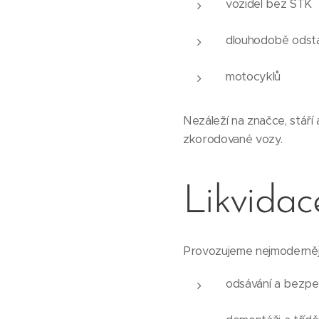
vozidel bez STK
dlouhodobě odsta
motocyklů
Nezáleží na značce, stáří
zkorodované vozy.
Likvidac
Provozujeme nejmodernějš
odsávání a bezpe