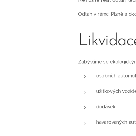
Nemusíte řešit odtah, tec
Odtah v rámci Plzně a ok
Likvidac
Zabýváme se ekologickým
osobních automob
užitkových vozide
dodávek
havarovaných aut