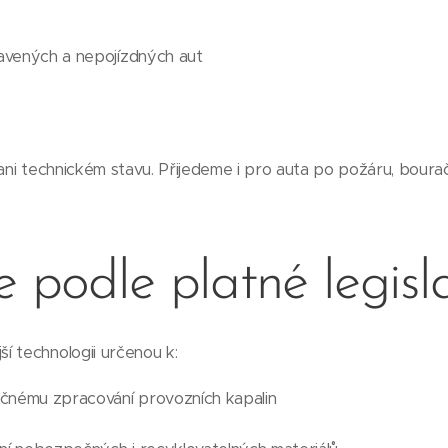
vených a nepojízdných aut
 ani technickém stavu. Přijedeme i pro auta po požáru, boura
e podle platné legisl
í technologii určenou k:
čnému zpracování provozních kapalin