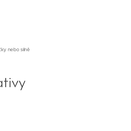
čky nebo silně
ativy