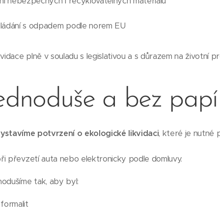
ní nebezpečných i recyklovatelných materiálů
kládání s odpadem podle norem EU
vidace plně v souladu s legislativou a s důrazem na životní pr
jednoduše a bez papí
ystavíme potvrzení o ekologické likvidaci
, které je nutné 
ři převzetí auta nebo elektronicky podle domluvy.
odušíme tak, aby byl:
formalit