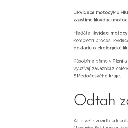
Likvidace motocyklu Hl
zajistíme likvidaci motoc
Hledáte
likvidaci motocy
kompletní proces likvidac
dokladu o ekologické lik
Působíme přímo v
Plzni
a 
využívají zákazníci z celé
Středočeského kraje
.
Odtah 
Ať je vaše vozidlo kdekol