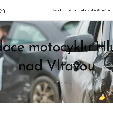
eň
Úvod
Autovrakoviště Plzeň
dace motocyklu H
nad Vltavou
24.11.2025