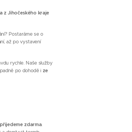
a z Jihočeského kraje
vání? Postaráme se o
ní, až po vystavení
avdu rychle. Naše služby
řípadně po dohodě i
ze
přijedeme zdarma
.