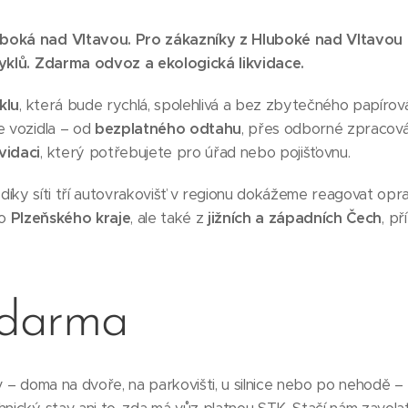
uboká nad Vltavou. Pro zákazníky z Hluboké nad Vltavou
yklů.
Zdarma odvoz a ekologická likvidace.
klu
, která bude rychlá, spolehlivá a bez zbytečného papíro
e vozidla – od
bezplatného odtahu
, přes odborné zpracová
vidaci
, který potřebujete pro úřad nebo pojišťovnu.
díky síti tří autovrakovišť v regionu dokážeme reagovat opr
ho
Plzeňského kraje
, ale také z
jižních a západních Čech
, p
zdarma
iv – doma na dvoře, na parkovišti, u silnice nebo po nehodě –