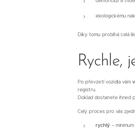
demontáži a třídě
ekologickému na
Díky tomu probíhá celá lik
Rychle, 
Po převzetí vozidla vám
v
registru.
Doklad dostanete ihned p
Celý proces pro vás zjedn
rychlý
– minimum 