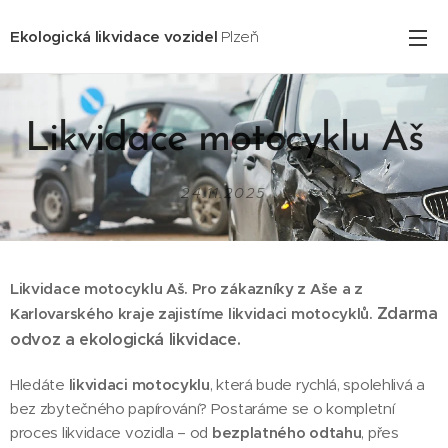
Ekologická likvidace vozidel
Plzeň
Likvidace motocyklu Aš
24.11.2025
Likvidace motocyklu Aš. Pro zákazníky z Aše
a z
Zdarma
Karlovarského kraje zajistíme likvidaci motocyklů.
odvoz a ekologická likvidace.
Hledáte
likvidaci motocyklu
, která bude rychlá, spolehlivá a
bez zbytečného papírování? Postaráme se o kompletní
proces likvidace vozidla – od
bezplatného odtahu
, přes