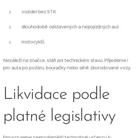
vozidel bez STK
dlouhodobě odstavených a nepojízdných aut
motocyklů
Nezáleží na značce, stáří ani technickém stavu. Přijedeme i
pro auta po požáru, bouračky nebo silně zkorodované vozy.
Likvidace podle
platné legislativy
Provozujeme nejmodernější technologii určenou k: