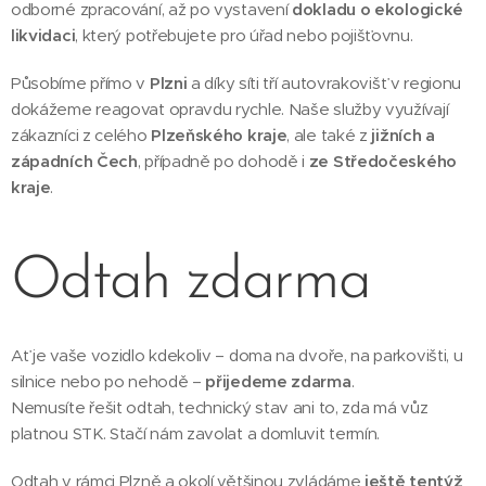
odborné zpracování, až po vystavení
dokladu o ekologické
likvidaci
, který potřebujete pro úřad nebo pojišťovnu.
Působíme přímo v
Plzni
a díky síti tří autovrakovišť v regionu
dokážeme reagovat opravdu rychle. Naše služby využívají
zákazníci z celého
Plzeňského kraje
, ale také z
jižních a
západních Čech
, případně po dohodě i
ze Středočeského
kraje
.
Odtah zdarma
Ať je vaše vozidlo kdekoliv – doma na dvoře, na parkovišti, u
silnice nebo po nehodě –
přijedeme zdarma
.
Nemusíte řešit odtah, technický stav ani to, zda má vůz
platnou STK. Stačí nám zavolat a domluvit termín.
Odtah v rámci Plzně a okolí většinou zvládáme
ještě tentýž