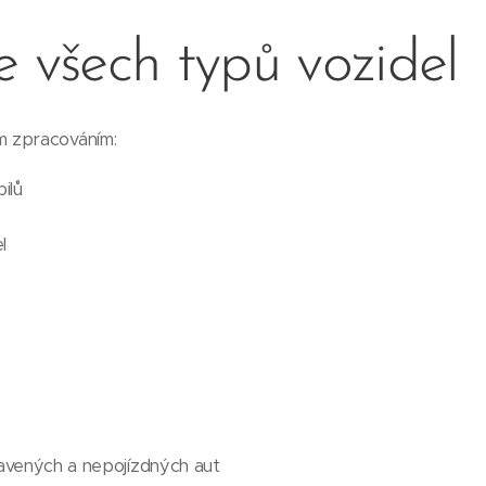
e všech typů vozidel
 zpracováním:
ilů
l
vených a nepojízdných aut