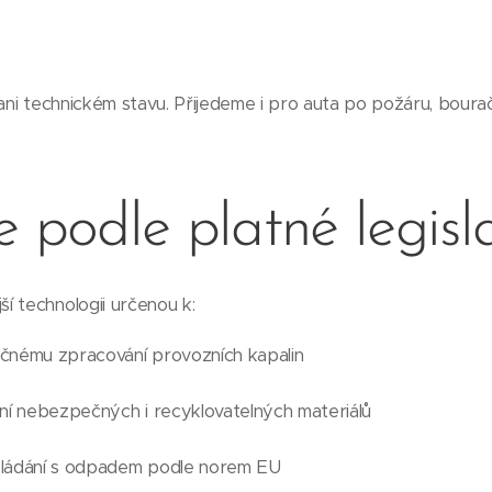
 ani technickém stavu. Přijedeme i pro auta po požáru, boura
e podle platné legisl
í technologii určenou k:
čnému zpracování provozních kapalin
ní nebezpečných i recyklovatelných materiálů
kládání s odpadem podle norem EU