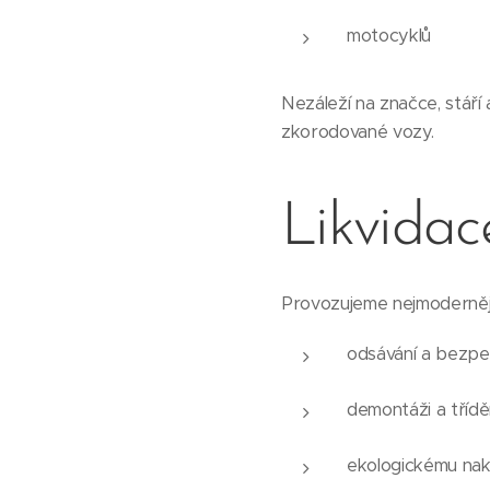
motocyklů
Nezáleží na značce, stáří
zkorodované vozy.
Likvidac
Provozujeme nejmodernějš
odsávání a bezpe
demontáži a třídě
ekologickému na