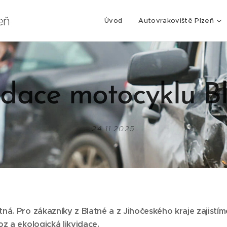
eň
Úvod
Autovrakoviště Plzeň
idace motocyklu B
24.11.2025
tná. Pro zákazníky z Blatné
a z Jihočeského kraje zajistíme
 a ekologická likvidace.