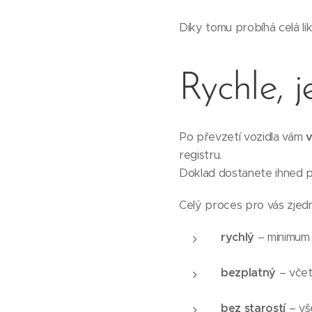
Díky tomu probíhá celá lik
Rychle, 
Po převzetí vozidla vám
v
registru.
Doklad dostanete ihned p
Celý proces pro vás zjedn
rychlý
– minimum 
bezplatný
– včet
bez starostí
– vš