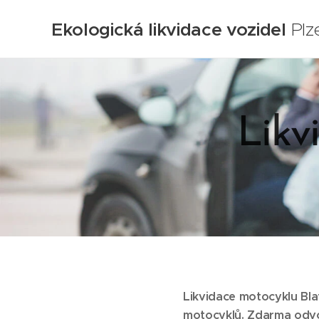
Ekologická likvidace vozidel
Plz
Likv
Likvidace motocyklu Bla
motocyklů.
Zdarma odvoz