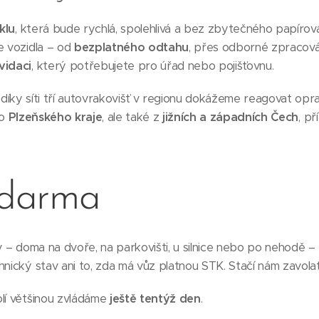
klu
, která bude rychlá, spolehlivá a bez zbytečného papíro
e vozidla – od
bezplatného odtahu
, přes odborné zpracová
vidaci
, který potřebujete pro úřad nebo pojišťovnu.
díky síti tří autovrakovišť v regionu dokážeme reagovat opr
ho
Plzeňského kraje
, ale také z
jižních a západních Čech
, p
zdarma
iv – doma na dvoře, na parkovišti, u silnice nebo po nehodě –
hnický stav ani to, zda má vůz platnou STK. Stačí nám zavolat
olí většinou zvládáme
ještě tentýž den
.