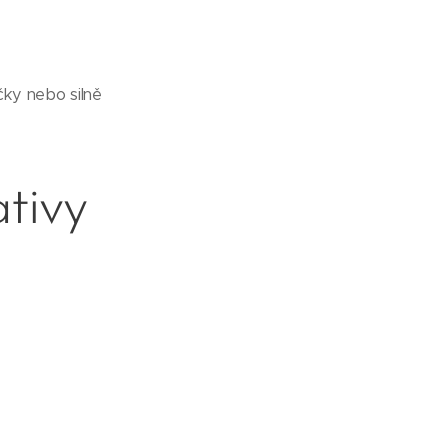
čky nebo silně
ativy