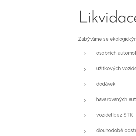
Likvidac
Zabýváme se ekologickým
osobních automob
užitkových vozide
dodávek
havarovaných aut
vozidel bez STK
dlouhodobě odsta