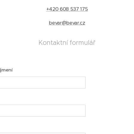
+420 608 537 175
bevar@bevar.cz
Kontaktní formulář
íjmení