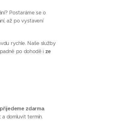
vání? Postaráme se o
ní, až po vystavení
avdu rychle. Naše služby
řípadně po dohodě i
ze
přijedeme zdarma
.
 a domluvit termín.