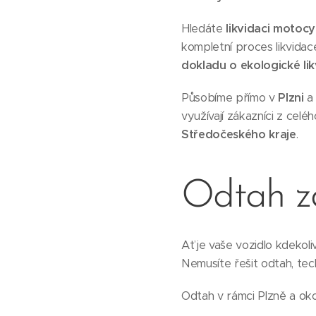
Hledáte
likvidaci motocy
kompletní proces likvidac
dokladu o ekologické lik
Působíme přímo v
Plzni
a 
využívají zákazníci z celé
Středočeského kraje
.
Odtah 
Ať je vaše vozidlo kdekol
Nemusíte řešit odtah, tec
Odtah v rámci Plzně a ok