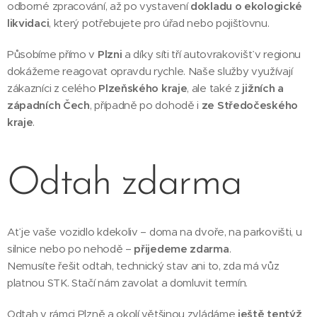
odborné zpracování, až po vystavení
dokladu o ekologické
likvidaci
, který potřebujete pro úřad nebo pojišťovnu.
Působíme přímo v
Plzni
a díky síti tří autovrakovišť v regionu
dokážeme reagovat opravdu rychle. Naše služby využívají
zákazníci z celého
Plzeňského kraje
, ale také z
jižních a
západních Čech
, případně po dohodě i
ze Středočeského
kraje
.
Odtah zdarma
Ať je vaše vozidlo kdekoliv – doma na dvoře, na parkovišti, u
silnice nebo po nehodě –
přijedeme zdarma
.
Nemusíte řešit odtah, technický stav ani to, zda má vůz
platnou STK. Stačí nám zavolat a domluvit termín.
Odtah v rámci Plzně a okolí většinou zvládáme
ještě tentýž