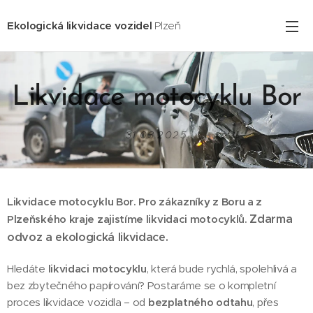
Ekologická likvidace vozidel
Plzeň
Likvidace motocyklu Bor
31.03.2025
Likvidace motocyklu Bor. Pro zákazníky z Boru
a z
Zdarma
Plzeňského kraje zajistíme likvidaci motocyklů.
odvoz a ekologická likvidace.
Hledáte
likvidaci motocyklu
, která bude rychlá, spolehlivá a
bez zbytečného papírování? Postaráme se o kompletní
proces likvidace vozidla – od
bezplatného odtahu
, přes