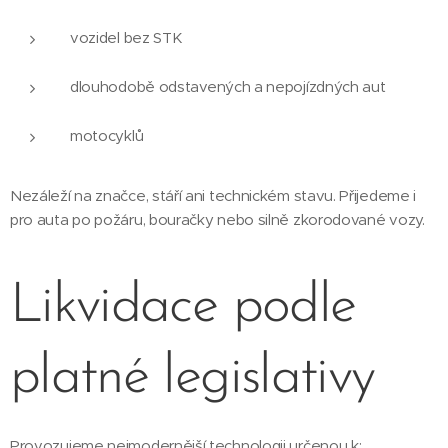
vozidel bez STK
dlouhodobě odstavených a nepojízdných aut
motocyklů
Nezáleží na značce, stáří ani technickém stavu. Přijedeme i
pro auta po požáru, bouračky nebo silně zkorodované vozy.
Likvidace podle
platné legislativy
Provozujeme nejmodernější technologii určenou k: