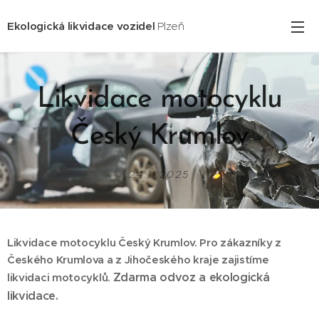
Ekologická likvidace vozidel
Plzeň
Likvidace motocyklu
Český Krumlov
24.11.2025
Likvidace motocyklu Český Krumlov. Pro zákazníky z
Českého Krumlova
a z Jihočeského kraje zajistíme
Zdarma odvoz a ekologická
likvidaci motocyklů.
likvidace.