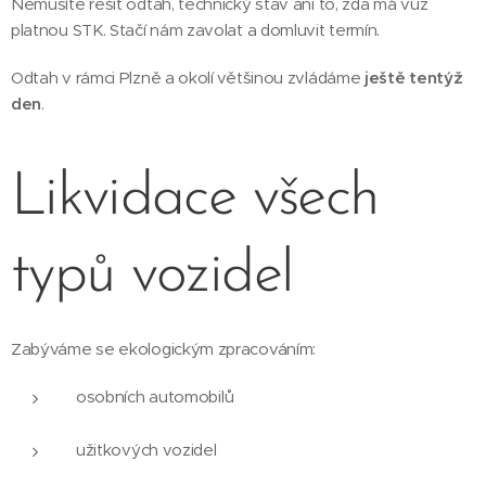
Nemusíte řešit odtah, technický stav ani to, zda má vůz
platnou STK. Stačí nám zavolat a domluvit termín.
Odtah v rámci Plzně a okolí většinou zvládáme
ještě tentýž
den
.
Likvidace všech
typů vozidel
Zabýváme se ekologickým zpracováním:
osobních automobilů
užitkových vozidel