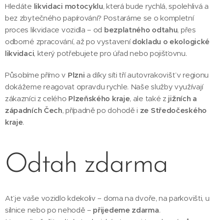
Hledáte
likvidaci motocyklu
, která bude rychlá, spolehlivá a
bez zbytečného papírování? Postaráme se o kompletní
proces likvidace vozidla – od
bezplatného odtahu
, přes
odborné zpracování, až po vystavení
dokladu o ekologické
likvidaci
, který potřebujete pro úřad nebo pojišťovnu.
Působíme přímo v
Plzni
a díky síti tří autovrakovišť v regionu
dokážeme reagovat opravdu rychle. Naše služby využívají
zákazníci z celého
Plzeňského kraje
, ale také z
jižních a
západních Čech
, případně po dohodě i
ze Středočeského
kraje
.
Odtah zdarma
Ať je vaše vozidlo kdekoliv – doma na dvoře, na parkovišti, u
silnice nebo po nehodě –
přijedeme zdarma
.