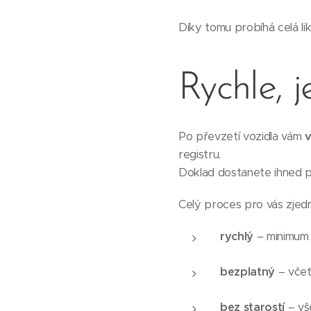
Díky tomu probíhá celá lik
Rychle, 
Po převzetí vozidla vám
v
registru.
Doklad dostanete ihned p
Celý proces pro vás zjedn
rychlý
– minimum 
bezplatný
– včet
bez starostí
– vš