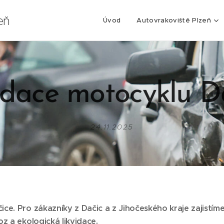
eň
Úvod
Autovrakoviště Plzeň
idace motocyklu D
24.11.2025
ice. Pro zákazníky z Dačic
a z Jihočeského kraje zajistíme
 a ekologická likvidace.