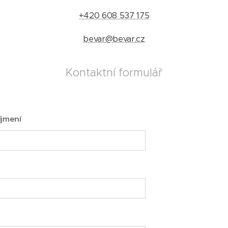
+420 608 537 175
bevar@bevar.cz
Kontaktní formulář
íjmení