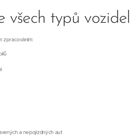
e všech typů vozidel
 zpracováním:
ilů
l
vených a nepojízdných aut