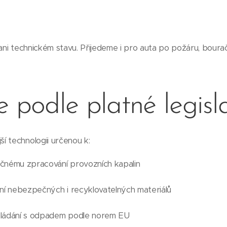
 ani technickém stavu. Přijedeme i pro auta po požáru, boura
e podle platné legisl
í technologii určenou k:
čnému zpracování provozních kapalin
ní nebezpečných i recyklovatelných materiálů
kládání s odpadem podle norem EU