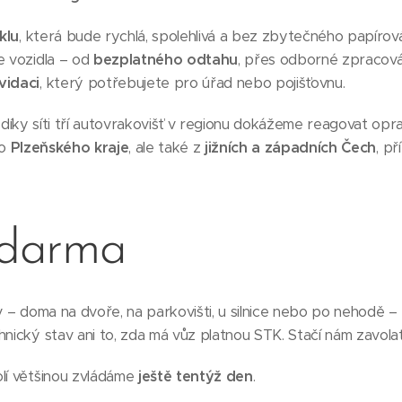
klu
, která bude rychlá, spolehlivá a bez zbytečného papíro
e vozidla – od
bezplatného odtahu
, přes odborné zpracová
vidaci
, který potřebujete pro úřad nebo pojišťovnu.
díky síti tří autovrakovišť v regionu dokážeme reagovat opr
ho
Plzeňského kraje
, ale také z
jižních a západních Čech
, p
zdarma
iv – doma na dvoře, na parkovišti, u silnice nebo po nehodě –
hnický stav ani to, zda má vůz platnou STK. Stačí nám zavolat
olí většinou zvládáme
ještě tentýž den
.