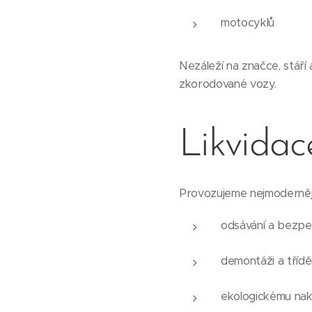
motocyklů
Nezáleží na značce, stáří
zkorodované vozy.
Likvidac
Provozujeme nejmodernějš
odsávání a bezpe
demontáži a třídě
ekologickému na