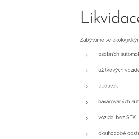
Likvidac
Zabýváme se ekologickým
osobních automob
užitkových vozide
dodávek
havarovaných aut
vozidel bez STK
dlouhodobě odsta