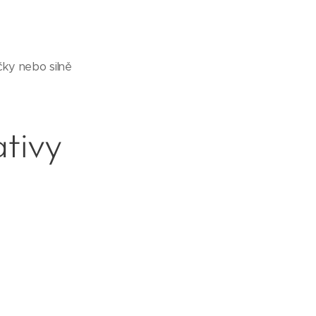
čky nebo silně
ativy