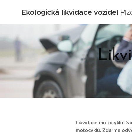
Ekologická likvidace vozidel
Plz
Likv
Likvidace motocyklu Dač
motocyklů.
Zdarma odvoz