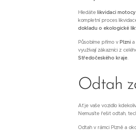
Hledáte
likvidaci motocy
kompletní proces likvidac
dokladu o ekologické lik
Působíme přímo v
Plzni
a 
využívají zákazníci z celé
Středočeského kraje
.
Odtah 
Ať je vaše vozidlo kdekol
Nemusíte řešit odtah, tec
Odtah v rámci Plzně a ok