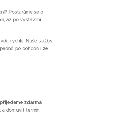
vání? Postaráme se o
ní, až po vystavení
avdu rychle. Naše služby
řípadně po dohodě i
ze
přijedeme zdarma
.
 a domluvit termín.