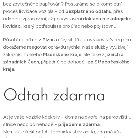
bez zbytečného papírování? Postaráme se o kompletní
proces likvidace vozidla – od
bezplatného odtahu
, přes
odborné zpracování, až po vystavení
dokladu o ekologické
likvidaci
, který potřebujete pro úřad nebo pojišťovnu.
Působíme přímo v
Plzni
a díky síti tří autovrakovišť v regionu
dokážeme reagovat opravdu rychle. Naše služby využívají
zákazníci z celého
Plzeňského kraje
, ale také z
jižních a
západních Čech
, případně po dohodě i
ze Středočeského
kraje
.
Odtah zdarma
Ať je vaše vozidlo kdekoliv – doma na dvoře, na parkovišti, u
silnice nebo po nehodě –
přijedeme zdarma
.
Nemusíte řešit odtah, technický stav ani to, zda má vůz