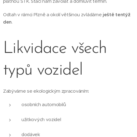
platnou STK. Stačí nám zavolat a domluvit termín.
Odtah v rámci Plzně a okolí většinou zvládáme
ještě tentýž
den
.
Likvidace všech
typů vozidel
Zabýváme se ekologickým zpracováním:
osobních automobilů
užitkových vozidel
dodávek