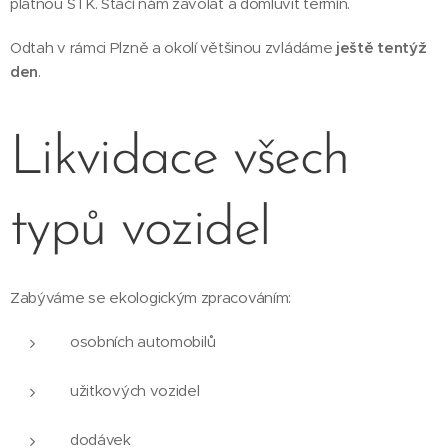
platnou STK. Stačí nám zavolat a domluvit termín.
Odtah v rámci Plzně a okolí většinou zvládáme
ještě tentýž
den
.
Likvidace všech
typů vozidel
Zabýváme se ekologickým zpracováním:
osobních automobilů
užitkových vozidel
dodávek