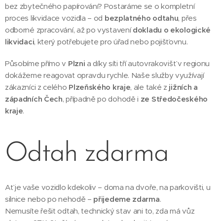
bez zbytečného papírování? Postaráme se o kompletní
proces likvidace vozidla – od
bezplatného odtahu
, přes
odborné zpracování, až po vystavení
dokladu o ekologické
likvidaci
, který potřebujete pro úřad nebo pojišťovnu.
Působíme přímo v
Plzni
a díky síti tří autovrakovišť v regionu
dokážeme reagovat opravdu rychle. Naše služby využívají
zákazníci z celého
Plzeňského kraje
, ale také z
jižních a
západních Čech
, případně po dohodě i
ze Středočeského
kraje
.
Odtah zdarma
Ať je vaše vozidlo kdekoliv – doma na dvoře, na parkovišti, u
silnice nebo po nehodě –
přijedeme zdarma
.
Nemusíte řešit odtah, technický stav ani to, zda má vůz