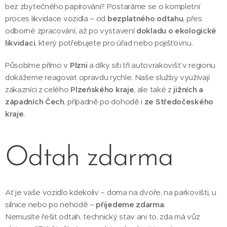
bez zbytečného papírování? Postaráme se o kompletní
proces likvidace vozidla – od
bezplatného odtahu
, přes
odborné zpracování, až po vystavení
dokladu o ekologické
likvidaci
, který potřebujete pro úřad nebo pojišťovnu.
Působíme přímo v
Plzni
a díky síti tří autovrakovišť v regionu
dokážeme reagovat opravdu rychle. Naše služby využívají
zákazníci z celého
Plzeňského kraje
, ale také z
jižních a
západních Čech
, případně po dohodě i
ze Středočeského
kraje
.
Odtah zdarma
Ať je vaše vozidlo kdekoliv – doma na dvoře, na parkovišti, u
silnice nebo po nehodě –
přijedeme zdarma
.
Nemusíte řešit odtah, technický stav ani to, zda má vůz