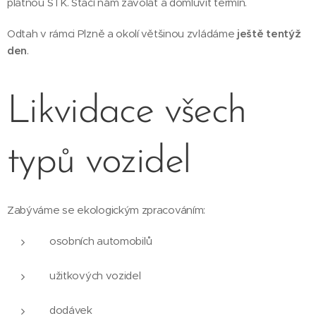
platnou STK. Stačí nám zavolat a domluvit termín.
Odtah v rámci Plzně a okolí většinou zvládáme
ještě tentýž
den
.
Likvidace všech
typů vozidel
Zabýváme se ekologickým zpracováním:
osobních automobilů
užitkových vozidel
dodávek