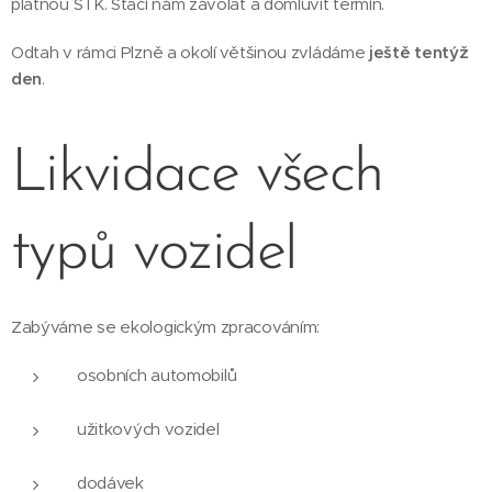
platnou STK. Stačí nám zavolat a domluvit termín.
Odtah v rámci Plzně a okolí většinou zvládáme
ještě tentýž
den
.
Likvidace všech
typů vozidel
Zabýváme se ekologickým zpracováním:
osobních automobilů
užitkových vozidel
dodávek