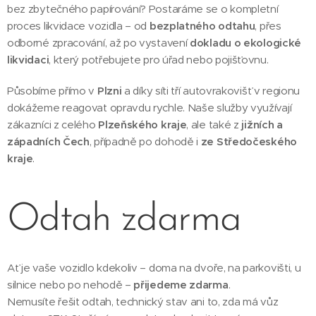
bez zbytečného papírování? Postaráme se o kompletní
proces likvidace vozidla – od
bezplatného odtahu
, přes
odborné zpracování, až po vystavení
dokladu o ekologické
likvidaci
, který potřebujete pro úřad nebo pojišťovnu.
Působíme přímo v
Plzni
a díky síti tří autovrakovišť v regionu
dokážeme reagovat opravdu rychle. Naše služby využívají
zákazníci z celého
Plzeňského kraje
, ale také z
jižních a
západních Čech
, případně po dohodě i
ze Středočeského
kraje
.
Odtah zdarma
Ať je vaše vozidlo kdekoliv – doma na dvoře, na parkovišti, u
silnice nebo po nehodě –
přijedeme zdarma
.
Nemusíte řešit odtah, technický stav ani to, zda má vůz