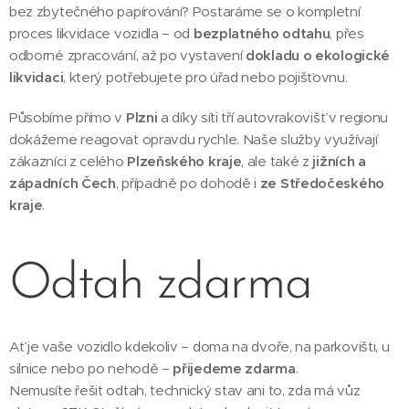
bez zbytečného papírování? Postaráme se o kompletní
proces likvidace vozidla – od
bezplatného odtahu
, přes
odborné zpracování, až po vystavení
dokladu o ekologické
likvidaci
, který potřebujete pro úřad nebo pojišťovnu.
Působíme přímo v
Plzni
a díky síti tří autovrakovišť v regionu
dokážeme reagovat opravdu rychle. Naše služby využívají
zákazníci z celého
Plzeňského kraje
, ale také z
jižních a
západních Čech
, případně po dohodě i
ze Středočeského
kraje
.
Odtah zdarma
Ať je vaše vozidlo kdekoliv – doma na dvoře, na parkovišti, u
silnice nebo po nehodě –
přijedeme zdarma
.
Nemusíte řešit odtah, technický stav ani to, zda má vůz