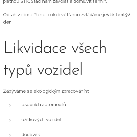
platnou STK. Stačí nám zavolat a domluvit termín.
Odtah v rámci Plzně a okolí většinou zvládáme
ještě tentýž
den
.
Likvidace všech
typů vozidel
Zabýváme se ekologickým zpracováním:
osobních automobilů
užitkových vozidel
dodávek