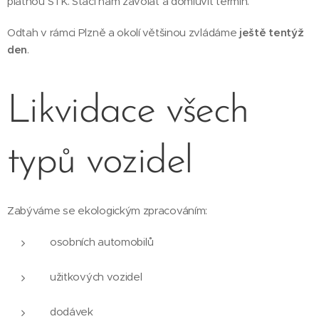
platnou STK. Stačí nám zavolat a domluvit termín.
Odtah v rámci Plzně a okolí většinou zvládáme
ještě tentýž
den
.
Likvidace všech
typů vozidel
Zabýváme se ekologickým zpracováním:
osobních automobilů
užitkových vozidel
dodávek