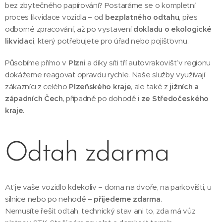
bez zbytečného papírování? Postaráme se o kompletní
proces likvidace vozidla – od
bezplatného odtahu
, přes
odborné zpracování, až po vystavení
dokladu o ekologické
likvidaci
, který potřebujete pro úřad nebo pojišťovnu.
Působíme přímo v
Plzni
a díky síti tří autovrakovišť v regionu
dokážeme reagovat opravdu rychle. Naše služby využívají
zákazníci z celého
Plzeňského kraje
, ale také z
jižních a
západních Čech
, případně po dohodě i
ze Středočeského
kraje
.
Odtah zdarma
Ať je vaše vozidlo kdekoliv – doma na dvoře, na parkovišti, u
silnice nebo po nehodě –
přijedeme zdarma
.
Nemusíte řešit odtah, technický stav ani to, zda má vůz