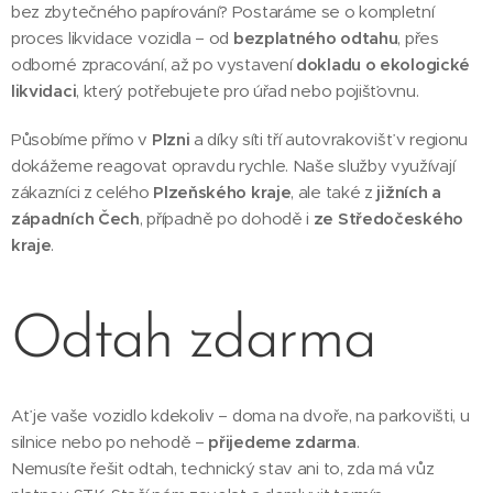
bez zbytečného papírování? Postaráme se o kompletní
proces likvidace vozidla – od
bezplatného odtahu
, přes
odborné zpracování, až po vystavení
dokladu o ekologické
likvidaci
, který potřebujete pro úřad nebo pojišťovnu.
Působíme přímo v
Plzni
a díky síti tří autovrakovišť v regionu
dokážeme reagovat opravdu rychle. Naše služby využívají
zákazníci z celého
Plzeňského kraje
, ale také z
jižních a
západních Čech
, případně po dohodě i
ze Středočeského
kraje
.
Odtah zdarma
Ať je vaše vozidlo kdekoliv – doma na dvoře, na parkovišti, u
silnice nebo po nehodě –
přijedeme zdarma
.
Nemusíte řešit odtah, technický stav ani to, zda má vůz