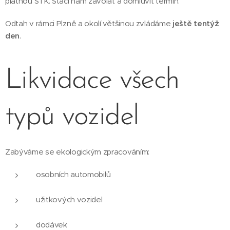
platnou STK. Stačí nám zavolat a domluvit termín.
Odtah v rámci Plzně a okolí většinou zvládáme
ještě tentýž
den
.
Likvidace všech
typů vozidel
Zabýváme se ekologickým zpracováním:
osobních automobilů
užitkových vozidel
dodávek