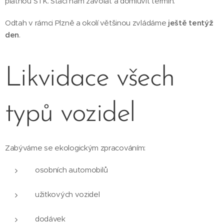
platnou STK. Stačí nám zavolat a domluvit termín.
Odtah v rámci Plzně a okolí většinou zvládáme
ještě tentýž
den
.
Likvidace všech
typů vozidel
Zabýváme se ekologickým zpracováním:
osobních automobilů
užitkových vozidel
dodávek