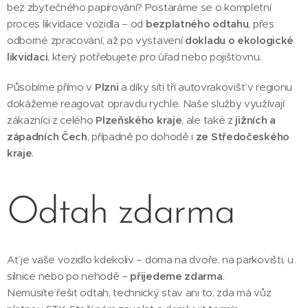
bez zbytečného papírování? Postaráme se o kompletní
proces likvidace vozidla – od
bezplatného odtahu
, přes
odborné zpracování, až po vystavení
dokladu o ekologické
likvidaci
, který potřebujete pro úřad nebo pojišťovnu.
Působíme přímo v
Plzni
a díky síti tří autovrakovišť v regionu
dokážeme reagovat opravdu rychle. Naše služby využívají
zákazníci z celého
Plzeňského kraje
, ale také z
jižních a
západních Čech
, případně po dohodě i
ze Středočeského
kraje
.
Odtah zdarma
Ať je vaše vozidlo kdekoliv – doma na dvoře, na parkovišti, u
silnice nebo po nehodě –
přijedeme zdarma
.
Nemusíte řešit odtah, technický stav ani to, zda má vůz