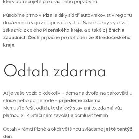
který potřebujete pro úřad nebo pojišťovnu.
Působíme přímo v
Plzni
a díky síti tří autovrakovišť v regionu
dokážeme reagovat opravdu rychle. Naše služby využívají
zákazníci z celého
Plzeňského kraje
, ale také z
jižních a
západních Čech
, případně po dohodě i
ze Středočeského
kraje
.
Odtah zdarma
Ať je vaše vozidlo kdekoliv – doma na dvoře, na parkovišti, u
silnice nebo po nehodě –
přijedeme zdarma
.
Nemusíte řešit odtah, technický stav ani to, zda má vůz
platnou STK. Stačí nám zavolat a domluvit termín.
Odtah v rámci Plzně a okolí většinou zvládáme
ještě tentýž
den
.