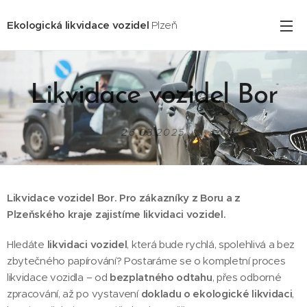
Ekologická likvidace vozidel
Plzeň
Likvidace vozidel Bor
26.03.2025
Likvidace vozidel Bor. Pro zákazníky z Boru
a z
Plzeňského kraje zajistíme likvidaci vozidel.
Hledáte
likvidaci vozidel
, která bude rychlá, spolehlivá a bez
zbytečného papírování? Postaráme se o kompletní proces
likvidace vozidla – od
bezplatného odtahu
, přes odborné
zpracování, až po vystavení
dokladu o ekologické likvidaci
,