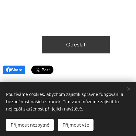
Odeslat
Share
Používáme cookies, abychom zajistili správné fungování a
bezpečnost našich stránek. Tím vám můžeme zajistit tu
nejlepší zkušenost při jejich návštěvě.
© 2025, Ekologická likvidace vozidel Plzeň,
Lokality
Přijmout nezbytné
Přijmout vše
Vytvořeno službou
Webnode
Cookies