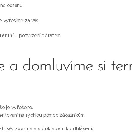
ně odtahu
e vyřešíme za vás
rentní
– potvrzení obratem
e a domluvíme si ter
vše je vyřešeno.
orientovaní na rychlou pomoc zákazníkům.
ehlivě, zdarma a s dokladem k odhlášení.