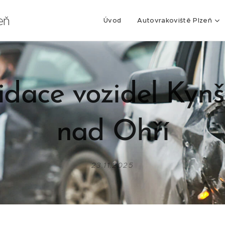
eň
Úvod
Autovrakoviště Plzeň
idace vozidel Kyn
nad Ohří
23.11.2025