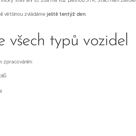
hnický stav ani to, zda má vůz platnou STK. Stačí nám zavolat
olí většinou zvládáme
ještě tentýž den
.
e všech typů vozidel
 zpracováním:
ilů
l