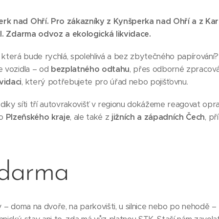
erk nad Ohří. Pro zákazníky z Kynšperka nad Ohří a z Kar
del. Zdarma odvoz a ekologická likvidace.
, která bude rychlá, spolehlivá a bez zbytečného papírování
e vozidla – od
bezplatného odtahu
, přes odborné zpracová
vidaci
, který potřebujete pro úřad nebo pojišťovnu.
díky síti tří autovrakovišť v regionu dokážeme reagovat opr
ho
Plzeňského kraje
, ale také z
jižních a západních Čech
, p
zdarma
iv – doma na dvoře, na parkovišti, u silnice nebo po nehodě –