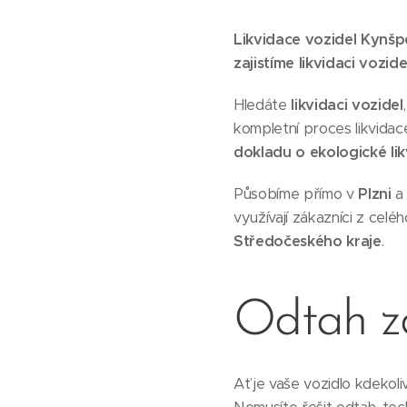
Likvidace vozidel Kynšp
zajistíme likvidaci vozi
Hledáte
likvidaci vozidel
kompletní proces likvidac
dokladu o ekologické lik
Působíme přímo v
Plzni
a 
využívají zákazníci z celé
Středočeského kraje
.
Odtah 
Ať je vaše vozidlo kdekol