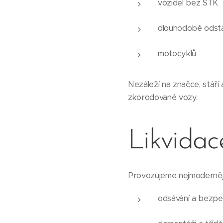
vozidel bez STK
dlouhodobě odsta
motocyklů
Nezáleží na značce, stáří
zkorodované vozy.
Likvidac
Provozujeme nejmodernějš
odsávání a bezpe