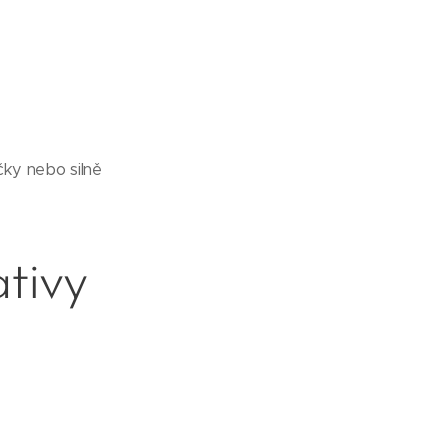
čky nebo silně
ativy