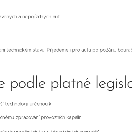
vených a nepojízdných aut
 ani technickém stavu. Přijedeme i pro auta po požáru, boura
e podle platné legisl
í technologii určenou k:
čnému zpracování provozních kapalin