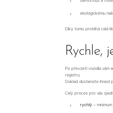
demontáži a třídě
ekologickému na
Díky tomu probíhá celá lik
Rychle, 
Po převzetí vozidla vám
v
registru.
Doklad dostanete ihned p
Celý proces pro vás zjedn
rychlý
– minimum 