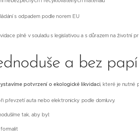
ní nebezpečných i recyklovatelných materiálů
kládání s odpadem podle norem EU
vidace plně v souladu s legislativou a s důrazem na životní pr
jednoduše a bez papí
ystavíme potvrzení o ekologické likvidaci
, které je nutné 
ři převzetí auta nebo elektronicky podle domluvy.
odušíme tak, aby byl:
formalit