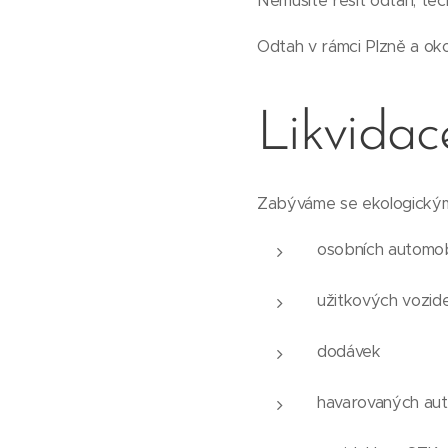
Nemusíte řešit odtah, tec
Odtah v rámci Plzně a ok
Likvidac
Zabýváme se ekologickým
osobních automob
užitkových vozide
dodávek
havarovaných aut