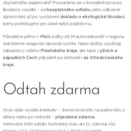
zbytečného papírování? Postaráme se o kompletní proces
likvidace vozidla – od
bezplatného odtahu
, přes odborné
zpracování, až po vystavení
dokladu o ekologické likvidaci
,
který potřebujete pro úřad nebo pojišťovnu.
Působíme přímo v
Plzni
a díky síti tří autovrakovišť v regionu
dokážeme reagovat opravdu rychle. Naše služby využívají
zákazníci z celého
Plzeňského kraje
, ale také z
jižních a
západních Čech
, případně po dohodě i
ze Středočeského
kraje
.
Odtah zdarma
Ať je vaše vozidlo kdekoliv – doma na dvoře, na parkovišti, u
silnice nebo po nehodě –
přijedeme zdarma
.
Nemusíte řešit odtah, technický stav ani to, zda má vůz
platnou STK. Stačí nám zavolat a domluvit termín.