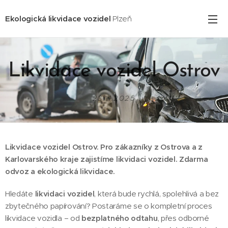
Ekologická likvidace vozidel
Plzeň
Likvidace vozidel Ostrov
23.11.2025
Likvidace vozidel Ostrov. Pro zákazníky z Ostrova a z
Karlovarského kraje zajistíme likvidaci vozidel. Zdarma
odvoz a ekologická likvidace.
Hledáte
likvidaci vozidel
, která bude rychlá, spolehlivá a bez
zbytečného papírování? Postaráme se o kompletní proces
likvidace vozidla – od
bezplatného odtahu
, přes odborné