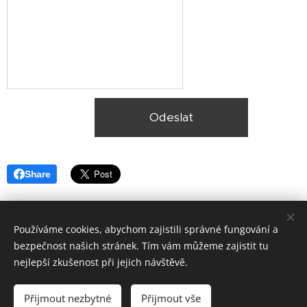
Odeslat
Share
Používáme cookies, abychom zajistili správné fungování a
bezpečnost našich stránek. Tím vám můžeme zajistit tu
nejlepší zkušenost při jejich návštěvě.
© 2025, Ekologická likvidace vozidel Plzeň,
Lokality
Přijmout nezbytné
Přijmout vše
Vytvořeno službou
Webnode
Cookies