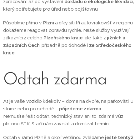
zpracování, až po vystavení
dokladu o ekologické likvidaci
,
který potřebujete pro úřad nebo pojišťovnu.
Působíme přímo v
Plzni
a díky síti tří autovrakovišť v regionu
dokážeme reagovat opravdu rychle. Naše služby využívají
zákazníci z celého
Plzeňského kraje
, ale také z
jižních a
západních Čech
, případně po dohodě i
ze Středočeského
kraje
.
Odtah zdarma
Ať je vaše vozidlo kdekoliv – doma na dvoře, na parkovišti, u
silnice nebo po nehodě –
přijedeme zdarma
.
Nemusíte řešit odtah, technický stav ani to, zda má vůz
platnou STK. Stačí nám zavolat a domluvit termín.
Odtah v rámci Plzně a okolí většinou zvládáme
ještě tentýž