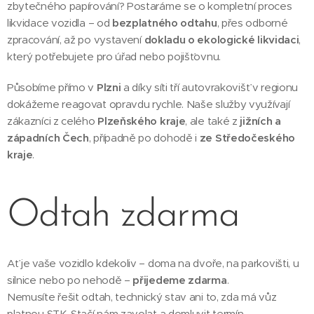
zbytečného papírování? Postaráme se o kompletní proces
likvidace vozidla – od
bezplatného odtahu
, přes odborné
zpracování, až po vystavení
dokladu o ekologické likvidaci
,
který potřebujete pro úřad nebo pojišťovnu.
Působíme přímo v
Plzni
a díky síti tří autovrakovišť v regionu
dokážeme reagovat opravdu rychle. Naše služby využívají
zákazníci z celého
Plzeňského kraje
, ale také z
jižních a
západních Čech
, případně po dohodě i
ze Středočeského
kraje
.
Odtah zdarma
Ať je vaše vozidlo kdekoliv – doma na dvoře, na parkovišti, u
silnice nebo po nehodě –
přijedeme zdarma
.
Nemusíte řešit odtah, technický stav ani to, zda má vůz
platnou STK. Stačí nám zavolat a domluvit termín.