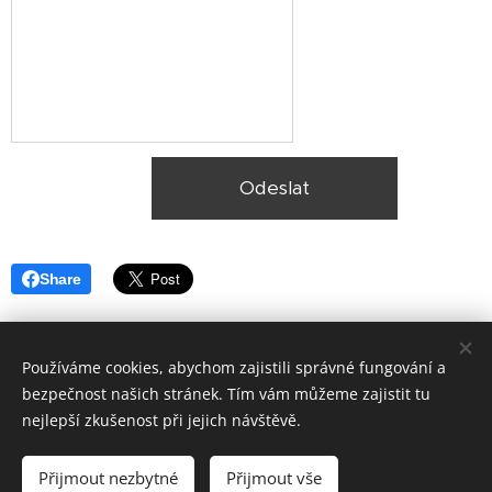
Odeslat
Share
Používáme cookies, abychom zajistili správné fungování a
bezpečnost našich stránek. Tím vám můžeme zajistit tu
nejlepší zkušenost při jejich návštěvě.
© 2025, Ekologická likvidace vozidel Plzeň,
Lokality
Přijmout nezbytné
Přijmout vše
Vytvořeno službou
Webnode
Cookies