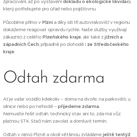
zpracování, až po vystavení
dokladu o ekologické likvidaci
,
který potřebujete pro úřad nebo pojišťovnu.
Působíme přímo v
Plzni
a díky síti tří autovrakovišť v regionu
dokážeme reagovat opravdu rychle. Naše služby využívají
zákazníci z celého
Plzeňského kraje
, ale také z
jižních a
západních Čech
, případně po dohodě i
ze Středočeského
kraje
.
Odtah zdarma
Ať je vaše vozidlo kdekoliv – doma na dvoře, na parkovišti, u
silnice nebo po nehodě –
přijedeme zdarma
.
Nemusíte řešit odtah, technický stav ani to, zda má vůz
platnou STK. Stačí nám zavolat a domluvit termín.
Odtah v rámci Plzně a okolí většinou zvládáme
ještě tentýž