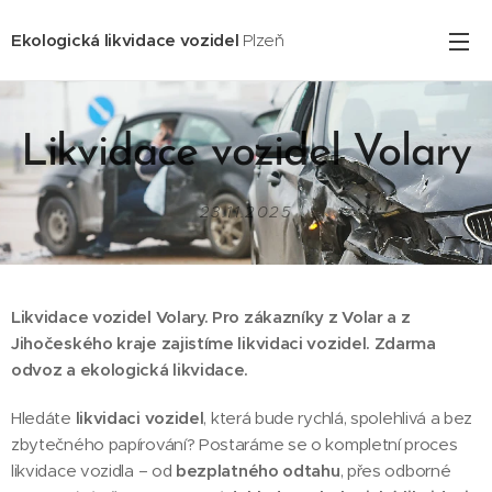
Ekologická likvidace vozidel
Plzeň
Likvidace vozidel Volary
23.11.2025
Likvidace vozidel Volary. Pro zákazníky z Volar a z
Jihočeského kraje zajistíme likvidaci vozidel. Zdarma
odvoz a ekologická likvidace.
Hledáte
likvidaci vozidel
, která bude rychlá, spolehlivá a bez
zbytečného papírování? Postaráme se o kompletní proces
likvidace vozidla – od
bezplatného odtahu
, přes odborné