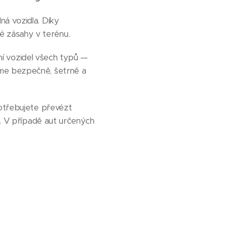
ná vozidla. Díky
é zásahy v terénu.
ní vozidel všech typů —
íme bezpečně, šetrně a
potřebujete převézt
é. V případě aut určených