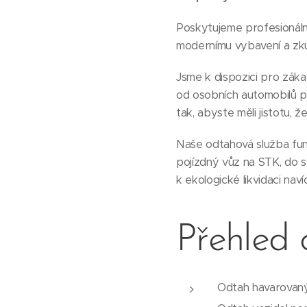
Poskytujeme profesionální
modernímu vybavení a zk
Jsme k dispozici pro zák
od osobních automobilů p
tak, abyste měli jistotu, 
Naše odtahová služba fung
pojízdný vůz na STK, do s
k ekologické likvidaci nav
Přehled 
Odtah havarovan