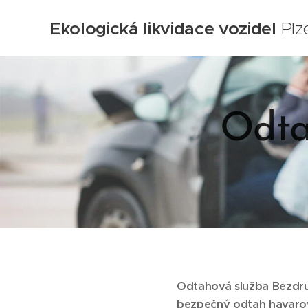
Ekologická likvidace vozidel
Plz
Odta
Odtahová služba Bezdru
bezpečný odtah havarovan