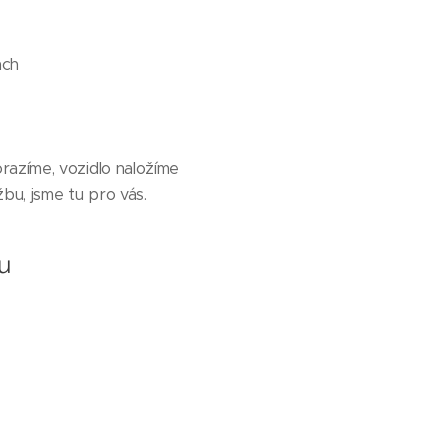
ách
razíme, vozidlo naložíme
bu, jsme tu pro vás.
u