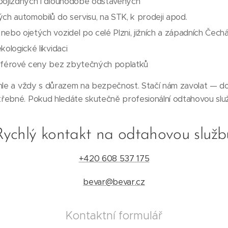
pojízdných i dlouhodobě odstavených
ch automobilů do servisu, na STK, k prodeji apod.
ebo ojetých vozidel po celé Plzni, jižních a západních Čech
kologické likvidaci
 férové ceny bez zbytečných poplatků
chle a vždy s důrazem na bezpečnost. Stačí nám zavolat — do
řebné. Pokud hledáte skutečně profesionální odtahovou služ
Rychlý kontakt na odtahovou služb
+420 608 537 175
bevar@bevar.cz
Kontaktní formulář