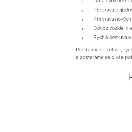
Odtah vozidel ne
Přeprava pojízdný
Přeprava nových n
Odvoz vozidel k e
Rychlá domluva a
Pracujeme spolehlivě, ry
a postaráme se o vše pot