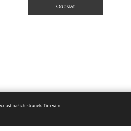
Odeslat
ečnost našich stránek. Tím vám
© 2025, Ekologická likvidace vozidel Plzeň,
Lokality
Vytvořeno službou
Webnode
Cookies