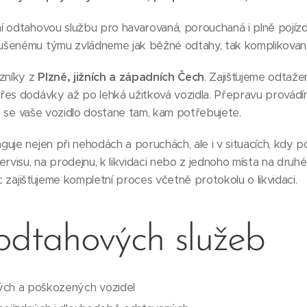
 odtahovou službu pro havarovaná, porouchaná i plně pojízd
ušenému týmu zvládneme jak běžné odtahy, tak komplikovan
azníky z
Plzně, jižních a západních Čech
. Zajišťujeme odtaže
řes dodávky až po lehká užitková vozidla. Přepravu provád
že se vaše vozidlo dostane tam, kam potřebujete.
uje nejen při nehodách a poruchách, ale i v situacích, kdy 
ervisu, na prodejnu, k likvidaci nebo z jednoho místa na druh
íc zajišťujeme kompletní proces včetně protokolu o likvidaci.
odtahových služeb
ých a poškozených vozidel