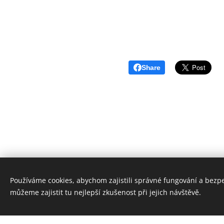
Share
Používáme cookies, abychom zajistili správné fungování a bezp
můžeme zajistit tu nejlepší zkušenost při jejich návštěvě.