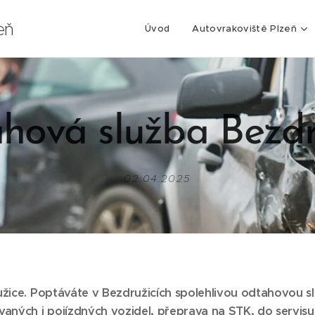
eň
Úvod
Autovrakoviště Plzeň
hová služba Bezdr
02.04.2025
žice.
Poptáváte v Bezdružicích spolehlivou odtahovou sl
ých i pojízdných vozidel, přeprava na STK, do servisu i 