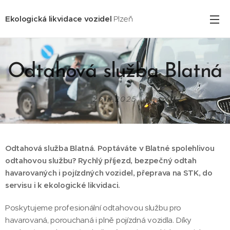
Ekologická likvidace vozidel
Plzeň
Odtahová služba Blatná
26.11.2025
Odtahová služba Blatná. Poptáváte v Blatné spolehlivou
odtahovou službu? Rychlý příjezd, bezpečný odtah
havarovaných i pojízdných vozidel, přeprava na STK, do
servisu i k ekologické likvidaci.
Poskytujeme profesionální odtahovou službu pro
havarovaná, porouchaná i plně pojízdná vozidla. Díky