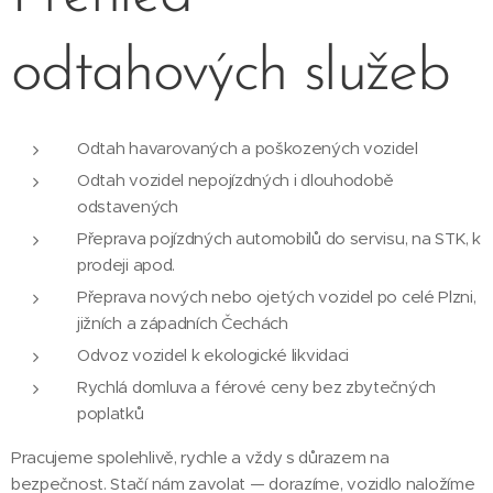
odtahových služeb
Odtah havarovaných a poškozených vozidel
Odtah vozidel nepojízdných i dlouhodobě
odstavených
Přeprava pojízdných automobilů do servisu, na STK, k
prodeji apod.
Přeprava nových nebo ojetých vozidel po celé Plzni,
jižních a západních Čechách
Odvoz vozidel k ekologické likvidaci
Rychlá domluva a férové ceny bez zbytečných
poplatků
Pracujeme spolehlivě, rychle a vždy s důrazem na
bezpečnost. Stačí nám zavolat — dorazíme, vozidlo naložíme