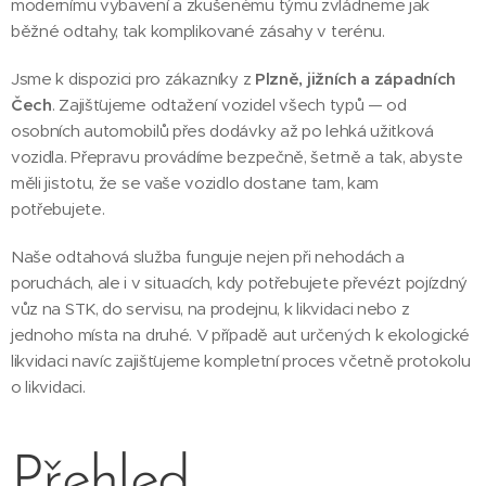
modernímu vybavení a zkušenému týmu zvládneme jak
běžné odtahy, tak komplikované zásahy v terénu.
Jsme k dispozici pro zákazníky z
Plzně, jižních a západních
Čech
. Zajišťujeme odtažení vozidel všech typů — od
osobních automobilů přes dodávky až po lehká užitková
vozidla. Přepravu provádíme bezpečně, šetrně a tak, abyste
měli jistotu, že se vaše vozidlo dostane tam, kam
potřebujete.
Naše odtahová služba funguje nejen při nehodách a
poruchách, ale i v situacích, kdy potřebujete převézt pojízdný
vůz na STK, do servisu, na prodejnu, k likvidaci nebo z
jednoho místa na druhé. V případě aut určených k ekologické
likvidaci navíc zajišťujeme kompletní proces včetně protokolu
o likvidaci.
Přehled