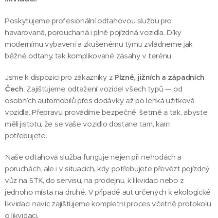
Poskytujeme profesionální odtahovou službu pro
havarovaná, porouchaná i plně pojízdná vozidla. Díky
modernímu vybavení a zkušenému týmu zvládneme jak
běžné odtahy, tak komplikované zásahy v terénu.
Jsme k dispozici pro zákazníky z
Plzně, jižních a západních
Čech
. Zajišťujeme odtažení vozidel všech typů — od
osobních automobilů přes dodávky až po lehká užitková
vozidla. Přepravu provádíme bezpečně, šetrně a tak, abyste
měli jistotu, že se vaše vozidlo dostane tam, kam
potřebujete.
Naše odtahová služba funguje nejen při nehodách a
poruchách, ale i v situacích, kdy potřebujete převézt pojízdný
vůz na STK, do servisu, na prodejnu, k likvidaci nebo z
jednoho místa na druhé. V případě aut určených k ekologické
likvidaci navíc zajišťujeme kompletní proces včetně protokolu
o likvidaci.