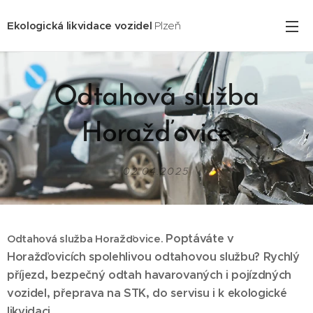
Ekologická likvidace vozidel
Plzeň
Odtahová služba
Horažďovice
02.04.2025
Poptáváte v
Odtahová služba Horažďovice.
Horažďovicích spolehlivou odtahovou službu? Rychlý
příjezd, bezpečný odtah havarovaných i pojízdných
vozidel, přeprava na STK, do servisu i k ekologické
likvidaci.