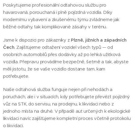
Poskytujeme profesionální odtahovou službu pro
havarovaná, porouchaná i plně pojízdná vozidla. Díky
modernímu vybavení a zkušenému týmu zvládneme jak
běžné odtahy, tak komplikované zásahy v terénu.
Jsme k dispozici pro zákazníky z
Plzně, jižních a západních
Čech
. Zajišťujeme odtažení vozidel všech typů — od
osobních automobilů přes dodávky až po lehká užitková
vozidla. Přepravu provádíme bezpečně, šetrně a tak, abyste
měli jistotu, že se vaše vozidlo dostane tam, kam
potřebujete.
Naše odtahová služba funguje nejen při nehodách a
poruchách, ale i v situacích, kdy potřebujete převézt pojízdný
vůz na STK, do servisu, na prodejnu, k likvidaci nebo z
jednoho místa na druhé. V případě aut určených k ekologické
likvidaci navíc zajišťujeme kompletní proces včetně protokolu
o likvidaci.