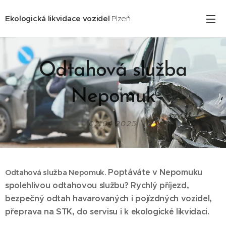
Ekologická likvidace vozidel
Plzeň
Odtahová služba
Nepomuk
02.04.2025
Poptáváte v Nepomuku
Odtahová služba Nepomuk.
spolehlivou odtahovou službu? Rychlý příjezd,
bezpečný odtah havarovaných i pojízdných vozidel,
přeprava na STK, do servisu i k ekologické likvidaci.