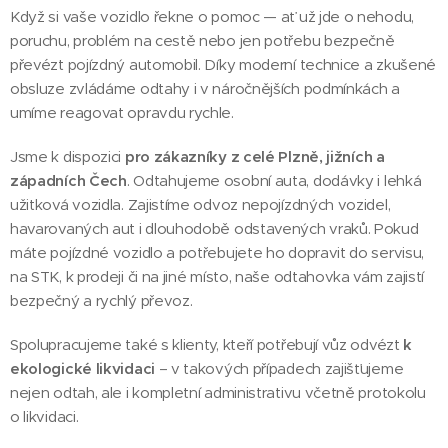
Když si vaše vozidlo řekne o pomoc — ať už jde o nehodu,
poruchu, problém na cestě nebo jen potřebu bezpečně
převézt pojízdný automobil. Díky moderní technice a zkušené
obsluze zvládáme odtahy i v náročnějších podmínkách a
umíme reagovat opravdu rychle.
Jsme k dispozici
pro zákazníky z celé Plzně, jižních a
západních Čech
. Odtahujeme osobní auta, dodávky i lehká
užitková vozidla. Zajistíme odvoz nepojízdných vozidel,
havarovaných aut i dlouhodobě odstavených vraků. Pokud
máte pojízdné vozidlo a potřebujete ho dopravit do servisu,
na STK, k prodeji či na jiné místo, naše odtahovka vám zajistí
bezpečný a rychlý převoz.
Spolupracujeme také s klienty, kteří potřebují vůz odvézt
k
ekologické likvidaci
– v takových případech zajišťujeme
nejen odtah, ale i kompletní administrativu včetně protokolu
o likvidaci.