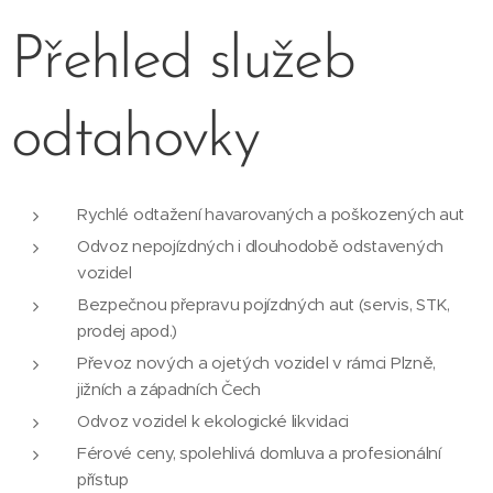
Přehled služeb
odtahovky
Rychlé odtažení havarovaných a poškozených aut
Odvoz nepojízdných i dlouhodobě odstavených
vozidel
Bezpečnou přepravu pojízdných aut (servis, STK,
prodej apod.)
Převoz nových a ojetých vozidel v rámci Plzně,
jižních a západních Čech
Odvoz vozidel k ekologické likvidaci
Férové ceny, spolehlivá domluva a profesionální
přístup