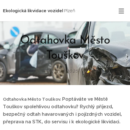
Ekologická likvidace vozidel
Plzeň
Odtahovka Město
Touškov
02.04.2025
Poptáváte ve Městě
Odtahovka Město Touškov.
Touškov spolehlivou odtahovku? Rychlý příjezd,
bezpečný odtah havarovaných i pojízdných vozidel,
přeprava na STK, do servisu i k ekologické likvidaci.