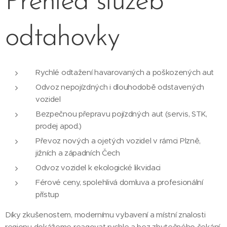
Přehled služeb
odtahovky
Rychlé odtažení havarovaných a poškozených aut
Odvoz nepojízdných i dlouhodobě odstavených
vozidel
Bezpečnou přepravu pojízdných aut (servis, STK,
prodej apod.)
Převoz nových a ojetých vozidel v rámci Plzně,
jižních a západních Čech
Odvoz vozidel k ekologické likvidaci
Férové ceny, spolehlivá domluva a profesionální
přístup
Díky zkušenostem, modernímu vybavení a místní znalosti
regionu dokážeme reagovat rychle a bez zbytečného čekání.