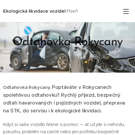
Ekologická likvidace vozidel
Plzeň
Odtahovka Rokycany
02.04.2025
Poptáváte v Rokycanech
Odtahovka Rokycany.
spolehlivou odtahovku? Rychlý příjezd, bezpečný
odtah havarovaných i pojízdných vozidel, přeprava
na STK, do servisu i k ekologické likvidaci.
Když si vaše vozidlo řekne o pomoc — ať už jde o nehodu,
poruchu, problém na cestě nebo jen potřebu bezpečně