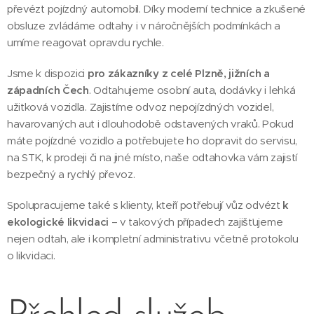
převézt pojízdný automobil. Díky moderní technice a zkušené
obsluze zvládáme odtahy i v náročnějších podmínkách a
umíme reagovat opravdu rychle.
Jsme k dispozici
pro zákazníky z celé Plzně, jižních a
západních Čech
. Odtahujeme osobní auta, dodávky i lehká
užitková vozidla. Zajistíme odvoz nepojízdných vozidel,
havarovaných aut i dlouhodobě odstavených vraků. Pokud
máte pojízdné vozidlo a potřebujete ho dopravit do servisu,
na STK, k prodeji či na jiné místo, naše odtahovka vám zajistí
bezpečný a rychlý převoz.
Spolupracujeme také s klienty, kteří potřebují vůz odvézt
k
ekologické likvidaci
– v takových případech zajišťujeme
nejen odtah, ale i kompletní administrativu včetně protokolu
o likvidaci.