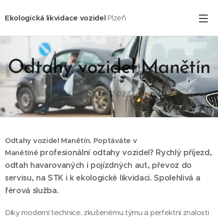
Ekologická likvidace vozidel
Plzeň
Odtahy vozidel Manětín
03.04.2025
Odtahy vozidel Manětín. Poptáváte v
profesionální odtahy vozidel? Rychlý příjezd,
Manětíně
odtah havarovaných i pojízdných aut, převoz do
servisu, na STK i k ekologické likvidaci. Spolehlivá a
férová služba.
Díky moderní technice, zkušenému týmu a perfektní znalosti