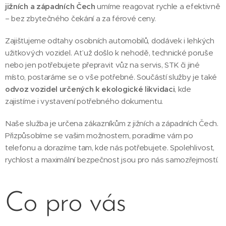
jižních a západních Čech
umíme reagovat rychle a efektivně
– bez zbytečného čekání a za férové ceny.
Zajišťujeme odtahy osobních automobilů, dodávek i lehkých
užitkových vozidel. Ať už došlo k nehodě, technické poruše
nebo jen potřebujete přepravit vůz na servis, STK či jiné
místo, postaráme se o vše potřebné. Součástí služby je také
odvoz vozidel určených k ekologické likvidaci
, kde
zajistíme i vystavení potřebného dokumentu.
Naše služba je určena zákazníkům z jižních a západních Čech.
Přizpůsobíme se vašim možnostem, poradíme vám po
telefonu a dorazíme tam, kde nás potřebujete. Spolehlivost,
rychlost a maximální bezpečnost jsou pro nás samozřejmostí.
Co pro vás