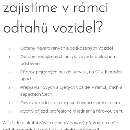
zajistíme v rámci
odtahů vozidel?
Odtahy havarovaných a poškozených vozidel
Odtahy nepojízdných aut po závadě či dlouhém
odstavení
Převoz pojízdných aut do servisu, na STK, k prodeji
apod.
Přepravu nových a ojetých vozidel v rámci jižních a
západních Čech
Odvoz vozidel k ekologické likvidaci s protokolem
Rychlý příjezd, profesionální jednání a férovou cenu
Ať už jde o akutní zásah nebo plánovaný převoz, na naše
odtahy vozidel
se můžete kdykoliv spolehnout.