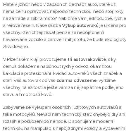
Máte v jižních nebo v západních Čechách auto, které už
nemá cenu opravovat, neprošlo technickou, nebo stojí roky
na zahradě a zabírá místo? Nabízíme vám jednoduché, rychlé
a férové řešení. Naše služba
Výkup autovraků
je určena pro
všechny, kteří chtějí získat peníze za nepojízdné či
havarované vozidlo a zároveň mít jistotu, že bude ekologicky
zlikvidováno.
V Plzeňském kraji provozujeme
tři autovrakoviště
, díky
čemuž dokážeme nabídnout rychlý odvoz, okamžitou
kalkulaci a profesionální likvidaci autovraků všech značek a
stáří. Váš autovrak od vás
zdarma odvezeme
, vyřídíme
všechny náležitosti a ještě vám za něj zaplatíme podle jeho
stavu a hmotnosti kovů.
Zabýváme se výkupem osobních i užitkových autovraků a
také motocyklů. Nevadí nám technický stav, chybějící díly ani
rozsáhlé poškození po nehodě. Disponujeme moderní
technikou na manipulaci s nepojízdnými vozidly a vybavením