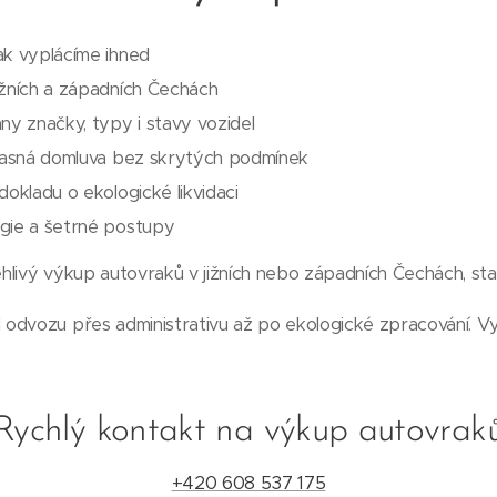
ak vyplácíme ihned
ižních a západních Čechách
ny značky, typy i stavy vozidel
 jasná domluva bez skrytých podmínek
dokladu o ekologické likvidaci
gie a šetrné postupy
livý výkup autovraků v jižních nebo západních Čechách, sta
odvozu přes administrativu až po ekologické zpracování. Vy 
Rychlý kontakt na výkup autovrak
+420 608 537 175