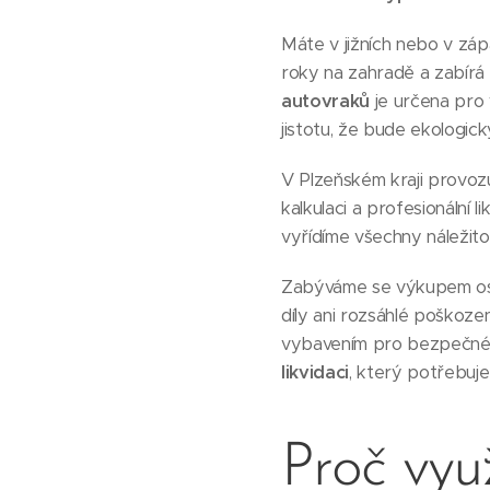
Máte v jižních nebo v zá
roky na zahradě a zabírá
autovraků
je určena pro 
jistotu, že bude ekologick
V Plzeňském kraji provo
kalkulaci a profesionální 
vyřídíme všechny náležito
Zabýváme se výkupem osob
díly ani rozsáhlé poškoze
vybavením pro bezpečné o
likvidaci
, který potřebuje
Proč vyu