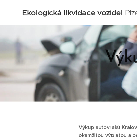
Ekologická likvidace vozidel
Plz
Výku
Výkup autovraků Kralovi
okamžitou výplatou a od