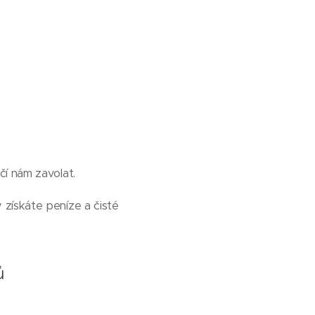
čí nám zavolat.
získáte peníze a čisté
ů