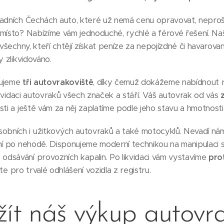
padních Čechách auto, které už nemá cenu opravovat, neprošl
 místo? Nabízíme vám jednoduché, rychlé a férové řešení. N
všechny, kteří chtějí získat peníze za nepojízdné či havarova
y zlikvidováno.
zujeme
tři autovrakoviště
, díky čemuž dokážeme nabídnout 
likvidaci autovraků všech značek a stáří. Váš autovrak od vás
sti a ještě vám za něj zaplatíme podle jeho stavu a hmotnosti
ních i užitkových autovraků a také motocyklů. Nevadí nám 
ní po nehodě. Disponujeme moderní technikou na manipulaci s
dsávání provozních kapalin. Po likvidaci vám vystavíme
pro
te pro trvalé odhlášení vozidla z registru.
žít náš výkup autovr