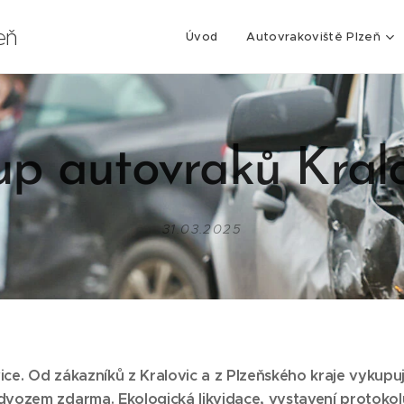
eň
Úvod
Autovrakoviště Plzeň
p autovraků Kral
31.03.2025
ce. Od zákazníků z Kralovic a z Plzeňského kraje vykup
vozem zdarma. Ekologická likvidace, vystavení protokolu