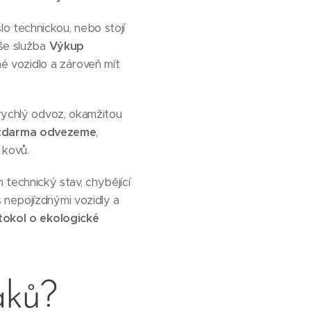
o technickou, nebo stojí
aše služba
Výkup
né vozidlo a zároveň mít
rychlý odvoz, okamžitou
zdarma odvezeme
,
 kovů.
technický stav, chybějící
 nepojízdnými vozidly a
tokol o ekologické
aků?