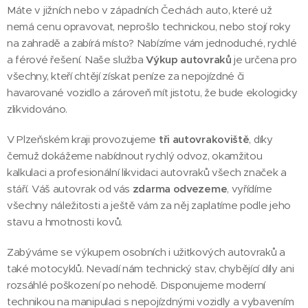
Máte v jižních nebo v západních Čechách auto, které už
nemá cenu opravovat, neprošlo technickou, nebo stojí roky
na zahradě a zabírá místo? Nabízíme vám jednoduché, rychlé
a férové řešení. Naše služba
Výkup autovraků
je určena pro
všechny, kteří chtějí získat peníze za nepojízdné či
havarované vozidlo a zároveň mít jistotu, že bude ekologicky
zlikvidováno.
V Plzeňském kraji provozujeme
tři autovrakoviště
, díky
čemuž dokážeme nabídnout rychlý odvoz, okamžitou
kalkulaci a profesionální likvidaci autovraků všech značek a
stáří. Váš autovrak od vás
zdarma odvezeme
, vyřídíme
všechny náležitosti a ještě vám za něj zaplatíme podle jeho
stavu a hmotnosti kovů.
Zabýváme se výkupem osobních i užitkových autovraků a
také motocyklů. Nevadí nám technický stav, chybějící díly ani
rozsáhlé poškození po nehodě. Disponujeme moderní
technikou na manipulaci s nepojízdnými vozidly a vybavením