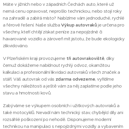
Máte v jižních nebo v západních Čechách auto, které už
nemá cenu opravovat, neprošlo technickou, nebo stojí roky
na zahradě a zabírá místo? Nabízíme vám jednoduché, rychlé
a férové řešení. Naše služba
Výkup autovraků
je určena pro
všechny, kteří chtějí získat peníze za nepojízdné či
havarované vozidlo a zároveň mít jistotu, že bude ekologicky
zlikvidováno.
V Plzeňském kraji provozujeme
tři autovrakoviště
, díky
čemuž dokážeme nabídnout rychlý odvoz, okamžitou
kalkulaci a profesionální likvidaci autovraků všech značek a
stáří. Váš autovrak od vás
zdarma odvezeme
, vyřídíme
všechny náležitosti a ještě vám za něj zaplatíme podle jeho
stavu a hmotnosti kovů.
Zabýváme se výkupem osobních i užitkových autovraků a
také motocyklů. Nevadí nám technický stav, chybějící díly ani
rozsáhlé poškození po nehodě. Disponujeme moderní
technikou na manipulaci s nepojízdnými vozidly a vybavením