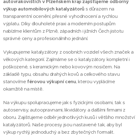
autovrakovištích v Plzeňském kraji zajišťujeme odborný
výkup automobilových katalyzátorů
s důrazem na
transparentní ocenění, přesné vyhodnocení a rychlou
výplatu. Díky dlouholeté praxi a moderním postupům
nabízíme klientům z Plzně, západních i jižních Čech jistotu
správné ceny a profesionálního jednání.
Vykupujeme katalyzátory z osobních vozidel všech značek a
věkových kategorií. Zajímáme se o katalyzátory kompletní i
poškozené, s keramickým nebo kovovým nosičem. Na
základě typu, obsahu drahých kovů a celkového stavu
stanovíme
férovou výkupní cenu
, kterou vyplácíme
okamžitě na místě.
Na výkupu spolupracujeme jak s fyzickými osobami, tak s
autoservisy, autoopravnami, likvidátory a dalšími firmami z
oboru. Zajišťujeme odběr jednotlivých kusů i většího množství
katalyzátorů. Naše procesy jsou nastavené tak, aby byl
výkup rychlý, jednoduchý a bez zbytečných formalit.