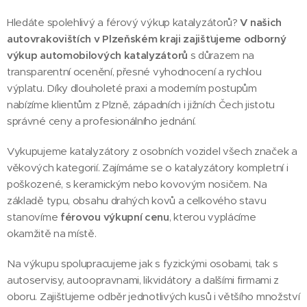
Hledáte spolehlivý a férový výkup katalyzátorů?
V našich
autovrakovištích v Plzeňském kraji zajišťujeme odborný
výkup automobilových katalyzátorů
s důrazem na
transparentní ocenění, přesné vyhodnocení a rychlou
výplatu. Díky dlouholeté praxi a moderním postupům
nabízíme klientům z Plzně, západních i jižních Čech jistotu
správné ceny a profesionálního jednání.
Vykupujeme katalyzátory z osobních vozidel všech značek a
věkových kategorií. Zajímáme se o katalyzátory kompletní i
poškozené, s keramickým nebo kovovým nosičem. Na
základě typu, obsahu drahých kovů a celkového stavu
stanovíme
férovou výkupní cenu
, kterou vyplácíme
okamžitě na místě.
Na výkupu spolupracujeme jak s fyzickými osobami, tak s
autoservisy, autoopravnami, likvidátory a dalšími firmami z
oboru. Zajišťujeme odběr jednotlivých kusů i většího množství