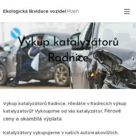
Ekologická likvidace vozidel
Plzeň
Výkup katalyzátorů
Radnice
02.04.2025
Výkup katalyzátorů Radnice. Hledáte v Radnicích výkup
Férové
katalyzátorů? Vykoupíme od vás katalyzátor.
ceny a okamžitá výplata
Katalyzátory vykupujeme v našich autovrakovištích.